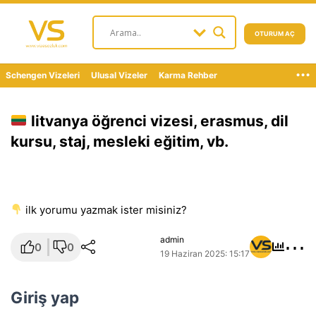
OTURUM AÇ
...
Schengen Vizeleri
Ulusal Vizeler
Karma Rehber
litvanya öğrenci vizesi, erasmus, dil
kursu, staj, mesleki eğitim, vb.
i̇lk yorumu yazmak ister misiniz?
⋯
admin
0
0
19 Haziran 2025: 15:17
Giriş yap