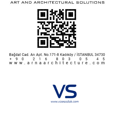
Hakkımızda
KVKK
İletişim
Reklam
Sponsorluk ve İşbirliği
Çerez Politikası