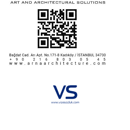
Hakkımızda
KVKK
İletişim
Reklam
Sponsorluk ve İşbirliği
Çerez Politikası