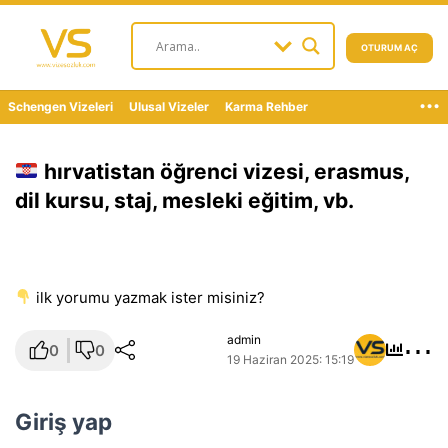
OTURUM AÇ
...
Schengen Vizeleri
Ulusal Vizeler
Karma Rehber
hırvatistan öğrenci vizesi, erasmus,
dil kursu, staj, mesleki eğitim, vb.
i̇lk yorumu yazmak ister misiniz?
⋯
admin
0
0
19 Haziran 2025: 15:19
Giriş yap