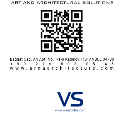
Hakkımızda
KVKK
İletişim
Reklam
Sponsorluk ve İşbirliği
Çerez Politikası