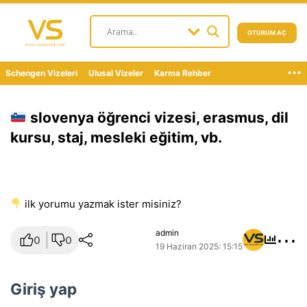
OTURUM AÇ
...
Schengen Vizeleri
Ulusal Vizeler
Karma Rehber
slovenya öğrenci vizesi, erasmus, dil
kursu, staj, mesleki eğitim, vb.
i̇lk yorumu yazmak ister misiniz?
⋯
admin
0
0
19 Haziran 2025: 15:15
Giriş yap