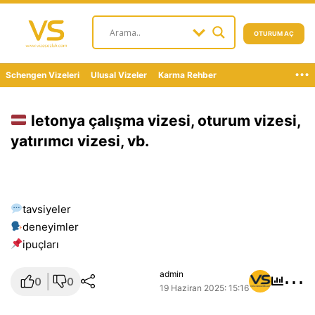
OTURUM AÇ
...
Schengen Vizeleri
Ulusal Vizeler
Karma Rehber
letonya çalışma vizesi, oturum vizesi,
yatırımcı vizesi, vb.
tavsiyeler
deneyimler
i̇puçları
⋯
admin
0
0
19 Haziran 2025: 15:16