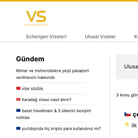
Schengen Vizeleri
Ulusal Vizeler
K
Gündem
Ulusa
Mimar ve mühendislere yeşil pasaport
verilmesini hakkında
vize sözlük
3 konu görü
Karadağ vizesi nasıl alınır?
basel havalimanı & 3 ülkenin kesişim
çe
noktası
i̇l
yurtdışında hiç kripto para kullandınız mı?