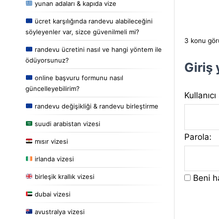
yunan adaları & kapıda vize
ücret karşılığında randevu alabileceğini
söyleyenler var, sizce güvenilmeli mi?
3 konu görü
randevu ücretini nasıl ve hangi yöntem ile
ödüyorsunuz?
Giriş
online başvuru formunu nasıl
güncelleyebilirim?
Kullanıcı
randevu değişikliği & randevu birleştirme
suudi arabistan vizesi
Parola:
mısır vizesi
irlanda vizesi
birleşik krallık vizesi
Beni ha
dubai vizesi
avustralya vizesi