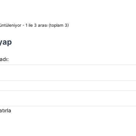
ntüleniyor - 1 ile 3 arası (toplam 3)
 yap
 adı:
tırla