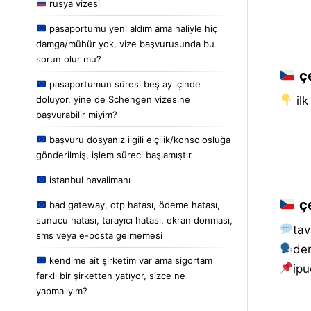
rusya vizesi
pasaportumu yeni aldım ama haliyle hiç
damga/mühür yok, vize başvurusunda bu
sorun olur mu?
çe
pasaportumun süresi beş ay içinde
doluyor, yine de Schengen vizesine
i̇l
başvurabilir miyim?
başvuru dosyanız ilgili elçilik/konsolosluğa
gönderilmiş, işlem süreci başlamıştır
istanbul havalimanı
çe
bad gateway, otp hatası, ödeme hatası,
sunucu hatası, tarayıcı hatası, ekran donması,
tav
sms veya e-posta gelmemesi
de
kendime ait şirketim var ama sigortam
i̇pu
farklı bir şirketten yatıyor, sizce ne
yapmalıyım?