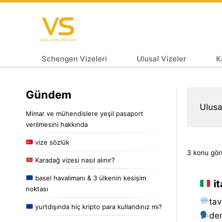
Schengen Vizeleri
Ulusal Vizeler
K
Gündem
Ulusa
Mimar ve mühendislere yeşil pasaport
verilmesini hakkında
vize sözlük
3 konu görü
Karadağ vizesi nasıl alınır?
basel havalimanı & 3 ülkenin kesişim
it
noktası
tav
yurtdışında hiç kripto para kullandınız mı?
de