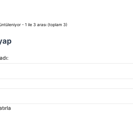
ntüleniyor - 1 ile 3 arası (toplam 3)
 yap
 adı:
tırla