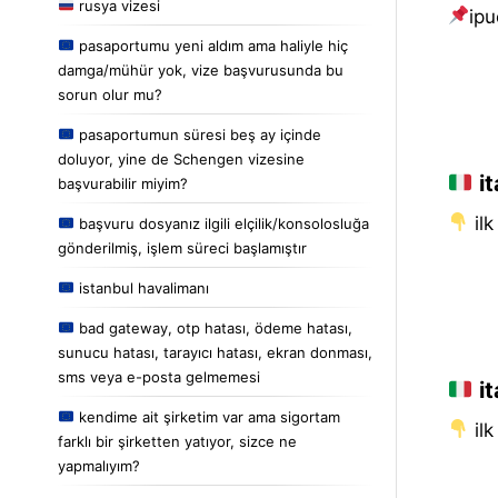
rusya vizesi
i̇pu
pasaportumu yeni aldım ama haliyle hiç
damga/mühür yok, vize başvurusunda bu
sorun olur mu?
pasaportumun süresi beş ay içinde
doluyor, yine de Schengen vizesine
it
başvurabilir miyim?
i̇l
başvuru dosyanız ilgili elçilik/konsolosluğa
gönderilmiş, işlem süreci başlamıştır
istanbul havalimanı
bad gateway, otp hatası, ödeme hatası,
sunucu hatası, tarayıcı hatası, ekran donması,
sms veya e-posta gelmemesi
it
kendime ait şirketim var ama sigortam
i̇l
farklı bir şirketten yatıyor, sizce ne
yapmalıyım?