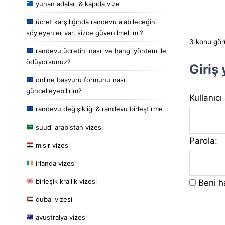
yunan adaları & kapıda vize
ücret karşılığında randevu alabileceğini
söyleyenler var, sizce güvenilmeli mi?
3 konu görü
randevu ücretini nasıl ve hangi yöntem ile
ödüyorsunuz?
Giriş
online başvuru formunu nasıl
güncelleyebilirim?
Kullanıcı
randevu değişikliği & randevu birleştirme
suudi arabistan vizesi
Parola:
mısır vizesi
irlanda vizesi
birleşik krallık vizesi
Beni ha
dubai vizesi
avustralya vizesi