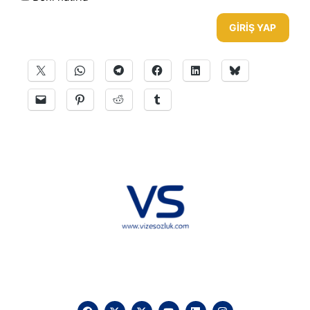
GIRIŞ YAP
Hakkımızda
KVKK
İletişim
Reklam
Sponsorluk ve İşbirliği
Çerez Politikası