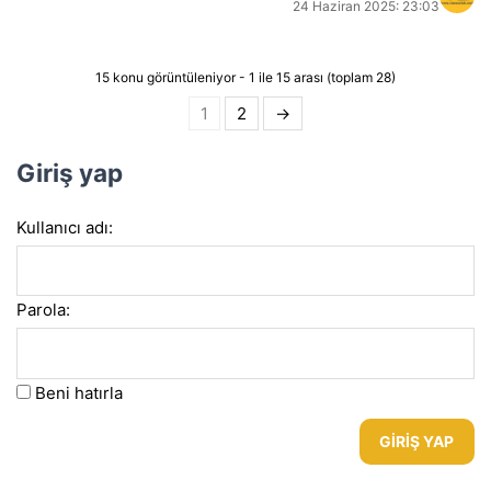
24 Haziran 2025: 23:03
15 konu görüntüleniyor - 1 ile 15 arası (toplam 28)
1
2
→
Giriş yap
Kullanıcı adı:
Parola:
Beni hatırla
GIRIŞ YAP