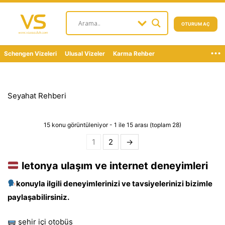
OTURUM AÇ
...
Schengen Vizeleri
Ulusal Vizeler
Karma Rehber
Seyahat Rehberi
15 konu görüntüleniyor - 1 ile 15 arası (toplam 28)
1
2
→
letonya ulaşım ve internet deneyimleri
konuyla ilgili deneyimlerinizi ve tavsiyelerinizi bizimle
paylaşabilirsiniz.
şehir içi otobüs