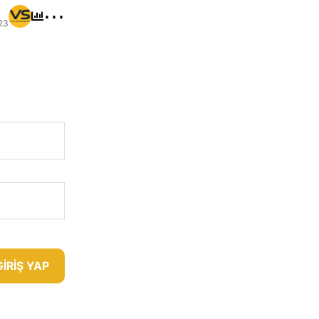
⋯
23
GIRIŞ YAP