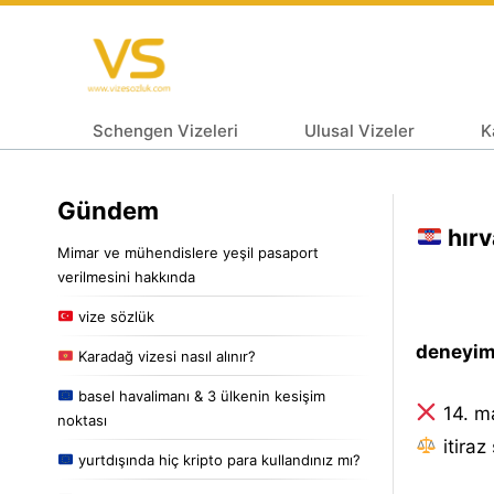
Schengen Vizeleri
Ulusal Vizeler
K
Gündem
hırv
Mimar ve mühendislere yeşil pasaport
verilmesini hakkında
vize sözlük
deneyiml
Karadağ vizesi nasıl alınır?
basel havalimanı & 3 ülkenin kesişim
14. m
noktası
i̇tiraz
yurtdışında hiç kripto para kullandınız mı?