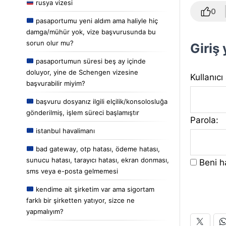
rusya vizesi
0
pasaportumu yeni aldım ama haliyle hiç
damga/mühür yok, vize başvurusunda bu
sorun olur mu?
Giriş
pasaportumun süresi beş ay içinde
doluyor, yine de Schengen vizesine
Kullanıcı
başvurabilir miyim?
başvuru dosyanız ilgili elçilik/konsolosluğa
gönderilmiş, işlem süreci başlamıştır
Parola:
istanbul havalimanı
bad gateway, otp hatası, ödeme hatası,
sunucu hatası, tarayıcı hatası, ekran donması,
Beni ha
sms veya e-posta gelmemesi
kendime ait şirketim var ama sigortam
farklı bir şirketten yatıyor, sizce ne
yapmalıyım?