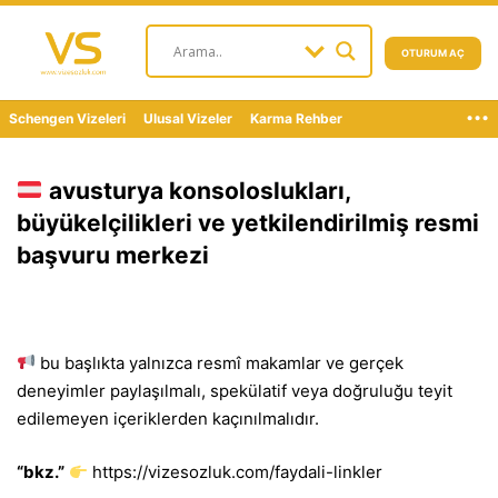
OTURUM AÇ
...
Schengen Vizeleri
Ulusal Vizeler
Karma Rehber
avusturya konsoloslukları,
büyükelçilikleri ve yetkilendirilmiş resmi
başvuru merkezi
bu başlıkta yalnızca resmî makamlar ve gerçek
deneyimler paylaşılmalı, spekülatif veya doğruluğu teyit
edilemeyen içeriklerden kaçınılmalıdır.
“bkz.”
https://vizesozluk.com/faydali-linkler