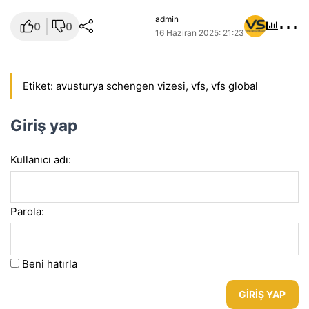
⋯
admin
0
0
16 Haziran 2025: 21:23
Etiket:
avusturya schengen vizesi
,
vfs
,
vfs global
Giriş yap
Kullanıcı adı:
Parola:
Beni hatırla
GIRIŞ YAP