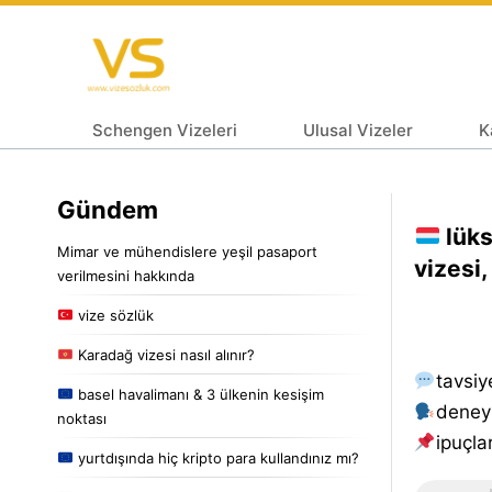
Schengen Vizeleri
Ulusal Vizeler
K
Gündem
lüks
Mimar ve mühendislere yeşil pasaport
vizesi,
verilmesini hakkında
vize sözlük
Karadağ vizesi nasıl alınır?
tavsiy
basel havalimanı & 3 ülkenin kesişim
deney
noktası
i̇puçlar
yurtdışında hiç kripto para kullandınız mı?