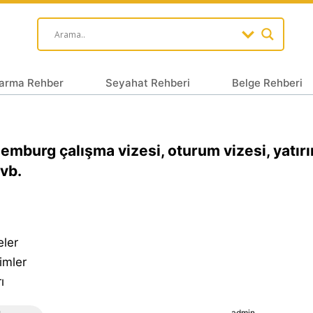
arma Rehber
Seyahat Rehberi
Belge Rehberi
emburg çalışma vizesi, oturum vizesi, yatır
 vb.
eler
imler
ı
admin