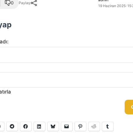
0
Paylaş:
19 Haziran 2025: 15:
 yap
 adı:
tırla