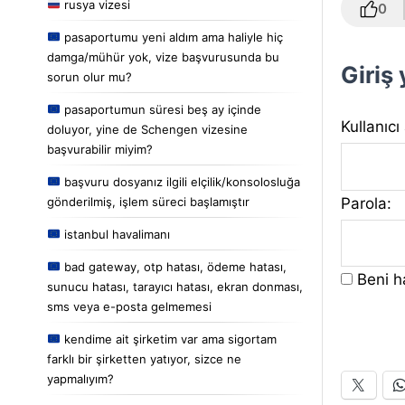
rusya vizesi
0
pasaportumu yeni aldım ama haliyle hiç
damga/mühür yok, vize başvurusunda bu
Giriş
sorun olur mu?
pasaportumun süresi beş ay içinde
Kullanıcı
doluyor, yine de Schengen vizesine
başvurabilir miyim?
başvuru dosyanız ilgili elçilik/konsolosluğa
Parola:
gönderilmiş, işlem süreci başlamıştır
istanbul havalimanı
bad gateway, otp hatası, ödeme hatası,
Beni ha
sunucu hatası, tarayıcı hatası, ekran donması,
sms veya e-posta gelmemesi
kendime ait şirketim var ama sigortam
farklı bir şirketten yatıyor, sizce ne
yapmalıyım?