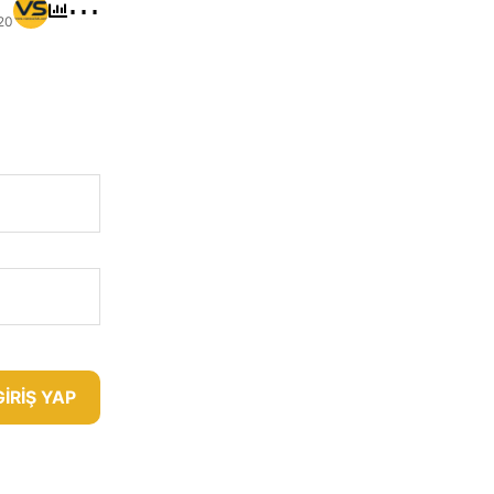
⋯
20
GIRIŞ YAP