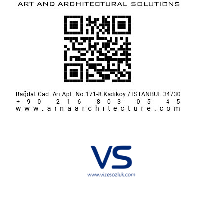
Hakkımızda
KVKK
İletişim
Reklam
Sponsorluk ve İşbirliği
Çerez Politikası