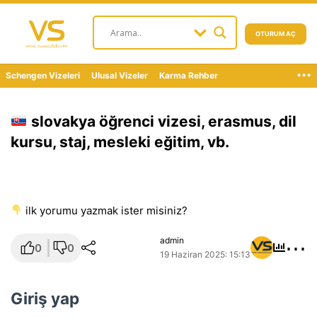
OTURUM AÇ
...
Schengen Vizeleri
Ulusal Vizeler
Karma Rehber
slovakya öğrenci vizesi, erasmus, dil
kursu, staj, mesleki eğitim, vb.
i̇lk yorumu yazmak ister misiniz?
⋯
admin
0
0
19 Haziran 2025: 15:13
Giriş yap