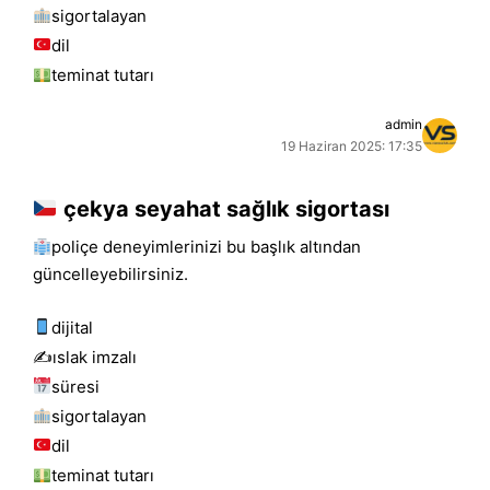
sigortalayan
dil
teminat tutarı
admin
19 Haziran 2025: 17:35
çekya seyahat sağlık sigortası
poliçe deneyimlerinizi bu başlık altından
güncelleyebilirsiniz.
dijital
✍️islak i̇mzalı
süresi
sigortalayan
dil
teminat tutarı