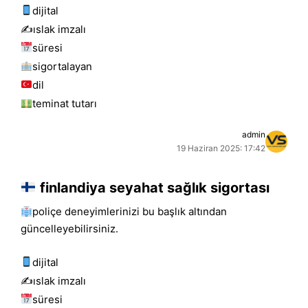
dijital
✍️islak i̇mzalı
süresi
sigortalayan
dil
teminat tutarı
admin
19 Haziran 2025: 17:42
finlandiya seyahat sağlık sigortası
poliçe deneyimlerinizi bu başlık altından
güncelleyebilirsiniz.
dijital
✍️islak i̇mzalı
süresi