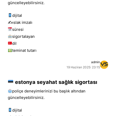
güncelleyebilirsiniz.
dijital
✍️islak i̇mzalı
süresi
sigortalayan
dil
teminat tutarı
admin
19 Haziran 2025: 23:15
estonya seyahat sağlık sigortası
poliçe deneyimlerinizi bu başlık altından
güncelleyebilirsiniz.
dijital