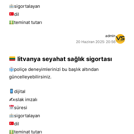
sigortalayan
dil
teminat tutarı
admin
20 Haziran 2025: 20:56
litvanya seyahat sağlık sigortası
poliçe deneyimlerinizi bu başlık altından
güncelleyebilirsiniz.
dijital
✍️islak i̇mzalı
süresi
sigortalayan
dil
teminat tutarı