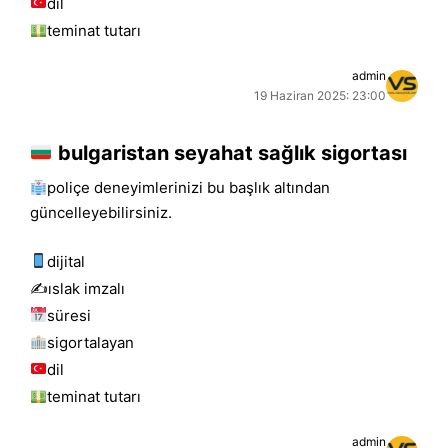
dil
teminat tutarı
admin
19 Haziran 2025: 23:00
bulgaristan seyahat sağlık sigortası
poliçe deneyimlerinizi bu başlık altından
güncelleyebilirsiniz.
dijital
✍️islak i̇mzalı
süresi
sigortalayan
dil
teminat tutarı
admin