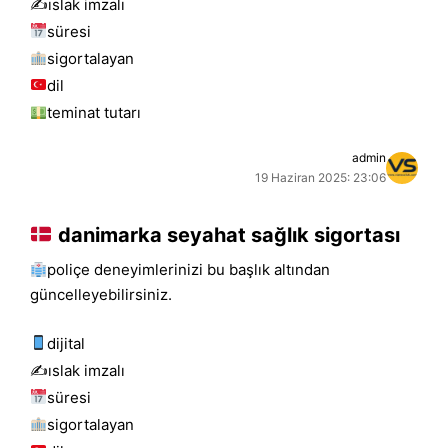
✍️islak i̇mzalı
süresi
sigortalayan
dil
teminat tutarı
admin
19 Haziran 2025: 23:06
danimarka seyahat sağlık sigortası
poliçe deneyimlerinizi bu başlık altından
güncelleyebilirsiniz.
dijital
✍️islak i̇mzalı
süresi
sigortalayan