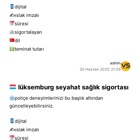
dijital
✍️islak i̇mzalı
süresi
sigortalayan
dil
teminat tutarı
admin
20 Haziran 2025: 21:06
lüksemburg seyahat sağlık sigortası
poliçe deneyimlerinizi bu başlık altından
güncelleyebilirsiniz.
dijital
✍️islak i̇mzalı
süresi