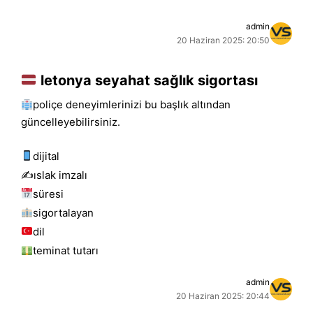
admin
20 Haziran 2025: 20:50
letonya seyahat sağlık sigortası
poliçe deneyimlerinizi bu başlık altından
güncelleyebilirsiniz.
dijital
✍️islak i̇mzalı
süresi
sigortalayan
dil
teminat tutarı
admin
20 Haziran 2025: 20:44