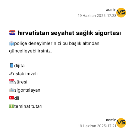
admin
19 Haziran 2025: 17:28
hırvatistan seyahat sağlık sigortası
poliçe deneyimlerinizi bu başlık altından
güncelleyebilirsiniz.
dijital
✍️islak i̇mzalı
süresi
sigortalayan
dil
teminat tutarı
admin
19 Haziran 2025: 17:21