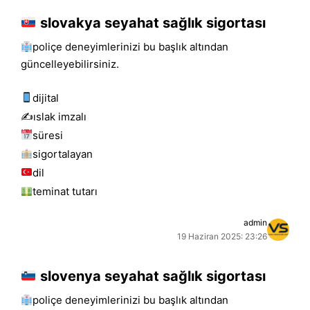
slovakya seyahat sağlık sigortası
poliçe deneyimlerinizi bu başlık altından
güncelleyebilirsiniz.
dijital
✍️islak i̇mzalı
süresi
sigortalayan
dil
teminat tutarı
admin
19 Haziran 2025: 23:26
slovenya seyahat sağlık sigortası
poliçe deneyimlerinizi bu başlık altından