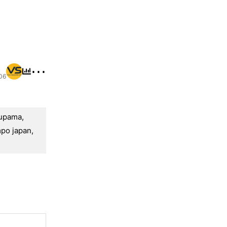
⋯
06
upama
,
po japan
,