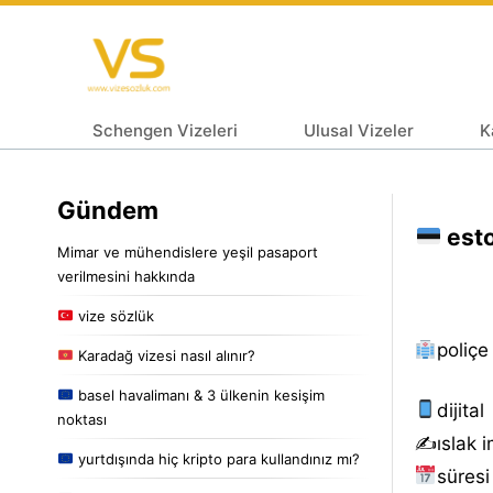
Schengen Vizeleri
Ulusal Vizeler
K
Gündem
esto
Mimar ve mühendislere yeşil pasaport
verilmesini hakkında
vize sözlük
poliçe
Karadağ vizesi nasıl alınır?
basel havalimanı & 3 ülkenin kesişim
dijital
noktası
✍️islak i
yurtdışında hiç kripto para kullandınız mı?
süresi