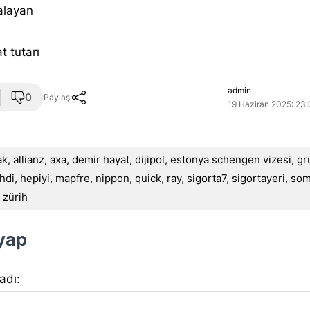
alayan
t tutarı
admin
0
Paylaş:
19 Haziran 2025: 23:
ak
,
allianz
,
axa
,
demir hayat
,
dijipol
,
estonya schengen vizesi
,
gr
hdi
,
hepiyi
,
mapfre
,
nippon
,
quick
,
ray
,
sigorta7
,
sigortayeri
,
som
,
zürih
 yap
 adı: