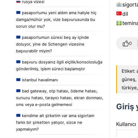
rusya vizesi
sigort
pasaportumu yeni aldım ama haliyle hiç
dil
damga/mühür yok, vize başvurusunda bu
temina
sorun olur mu?
pasaportumun süresi beş ay içinde
0
doluyor, yine de Schengen vizesine
başvurabilir miyim?
başvuru dosyanız ilgili elçilik/konsolosluğa
gönderilmiş, işlem süreci başlamıştır
Etiket:
güneş
,
istanbul havalimanı
türkiye
bad gateway, otp hatası, ödeme hatası,
sunucu hatası, tarayıcı hatası, ekran donması,
Giriş
sms veya e-posta gelmemesi
kendime ait şirketim var ama sigortam
farklı bir şirketten yatıyor, sizce ne
Kullanıcı
yapmalıyım?