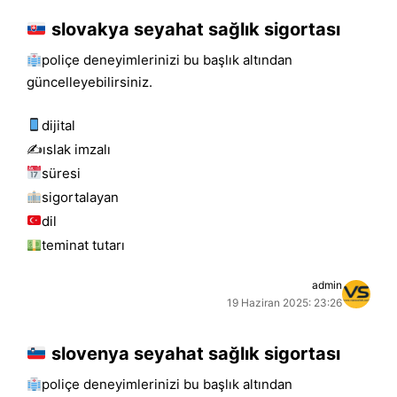
slovakya seyahat sağlık sigortası
poliçe deneyimlerinizi bu başlık altından
güncelleyebilirsiniz.
dijital
✍️islak i̇mzalı
süresi
sigortalayan
dil
teminat tutarı
admin
19 Haziran 2025: 23:26
slovenya seyahat sağlık sigortası
poliçe deneyimlerinizi bu başlık altından