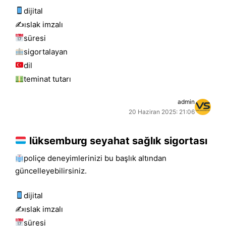
dijital
✍️islak i̇mzalı
süresi
sigortalayan
dil
teminat tutarı
admin
20 Haziran 2025: 21:06
lüksemburg seyahat sağlık sigortası
poliçe deneyimlerinizi bu başlık altından
güncelleyebilirsiniz.
dijital
✍️islak i̇mzalı
süresi