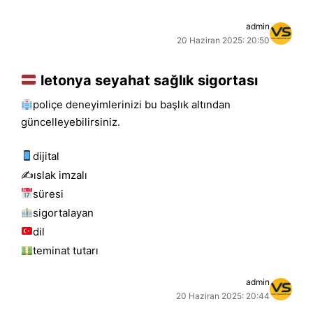
admin
20 Haziran 2025: 20:50
letonya seyahat sağlık sigortası
poliçe deneyimlerinizi bu başlık altından
güncelleyebilirsiniz.
dijital
✍️islak i̇mzalı
süresi
sigortalayan
dil
teminat tutarı
admin
20 Haziran 2025: 20:44