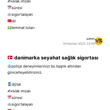
✍️islak i̇mzalı
süresi
sigortalayan
dil
teminat tutarı
admin
19 Haziran 2025: 23:06
danimarka seyahat sağlık sigortası
poliçe deneyimlerinizi bu başlık altından
güncelleyebilirsiniz.
dijital
✍️islak i̇mzalı
süresi
sigortalayan