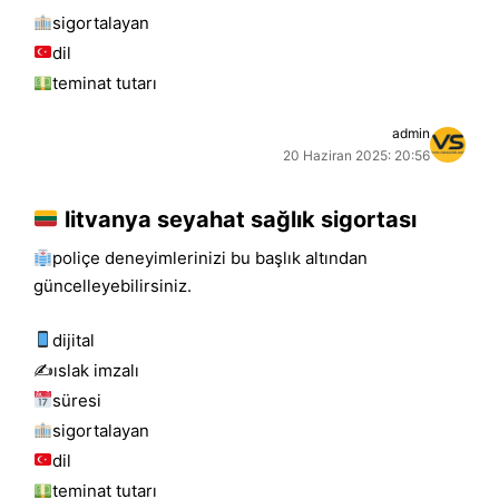
sigortalayan
dil
teminat tutarı
admin
20 Haziran 2025: 20:56
litvanya seyahat sağlık sigortası
poliçe deneyimlerinizi bu başlık altından
güncelleyebilirsiniz.
dijital
✍️islak i̇mzalı
süresi
sigortalayan
dil
teminat tutarı