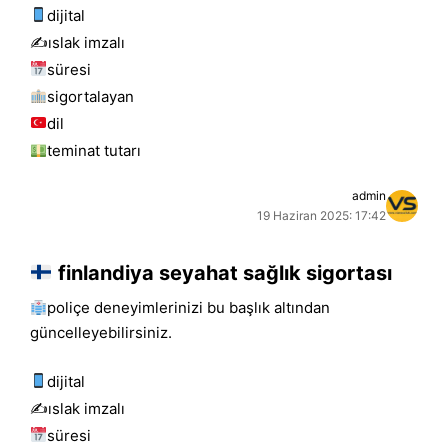
dijital
✍️islak i̇mzalı
süresi
sigortalayan
dil
teminat tutarı
admin
19 Haziran 2025: 17:42
finlandiya seyahat sağlık sigortası
poliçe deneyimlerinizi bu başlık altından
güncelleyebilirsiniz.
dijital
✍️islak i̇mzalı
süresi