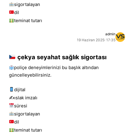
sigortalayan
dil
teminat tutarı
admin
19 Haziran 2025: 17:35
çekya seyahat sağlık sigortası
poliçe deneyimlerinizi bu başlık altından
güncelleyebilirsiniz.
dijital
✍️islak i̇mzalı
süresi
sigortalayan
dil
teminat tutarı