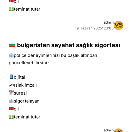
dil
teminat tutarı
admin
19 Haziran 2025: 23:00
bulgaristan seyahat sağlık sigortası
poliçe deneyimlerinizi bu başlık altından
güncelleyebilirsiniz.
dijital
✍️islak i̇mzalı
süresi
sigortalayan
dil
teminat tutarı
admin