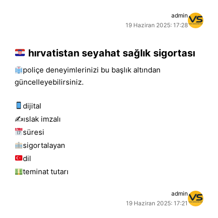
admin
19 Haziran 2025: 17:28
hırvatistan seyahat sağlık sigortası
poliçe deneyimlerinizi bu başlık altından
güncelleyebilirsiniz.
dijital
✍️islak i̇mzalı
süresi
sigortalayan
dil
teminat tutarı
admin
19 Haziran 2025: 17:21