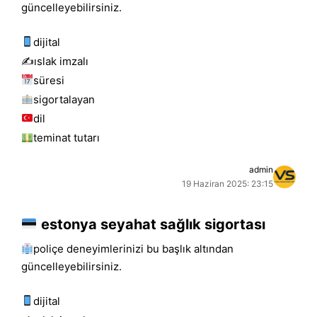
güncelleyebilirsiniz.
dijital
✍️islak i̇mzalı
süresi
sigortalayan
dil
teminat tutarı
admin
19 Haziran 2025: 23:15
estonya seyahat sağlık sigortası
poliçe deneyimlerinizi bu başlık altından
güncelleyebilirsiniz.
dijital