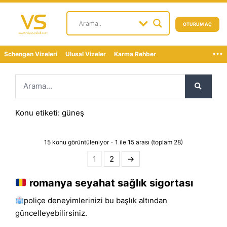
OTURUM AÇ
...
Schengen Vizeleri
Ulusal Vizeler
Karma Rehber
Konu etiketi: güneş
15 konu görüntüleniyor - 1 ile 15 arası (toplam 28)
1
2
→
romanya seyahat sağlık sigortası
poliçe deneyimlerinizi bu başlık altından
güncelleyebilirsiniz.