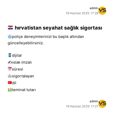
admin
19 Haziran 2025: 17:28
hırvatistan seyahat sağlık sigortası
poliçe deneyimlerinizi bu başlık altından
güncelleyebilirsiniz.
dijital
✍️islak i̇mzalı
süresi
sigortalayan
dil
teminat tutarı
admin
19 Haziran 2025: 17:21