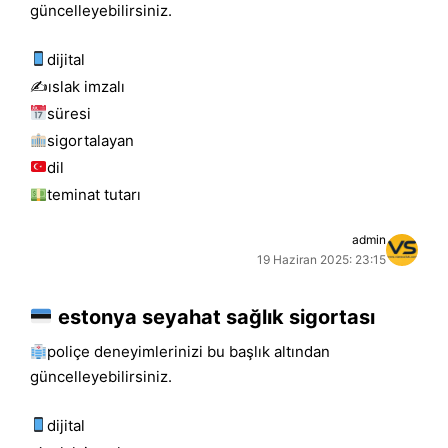
güncelleyebilirsiniz.
dijital
✍️islak i̇mzalı
süresi
sigortalayan
dil
teminat tutarı
admin
19 Haziran 2025: 23:15
estonya seyahat sağlık sigortası
poliçe deneyimlerinizi bu başlık altından
güncelleyebilirsiniz.
dijital