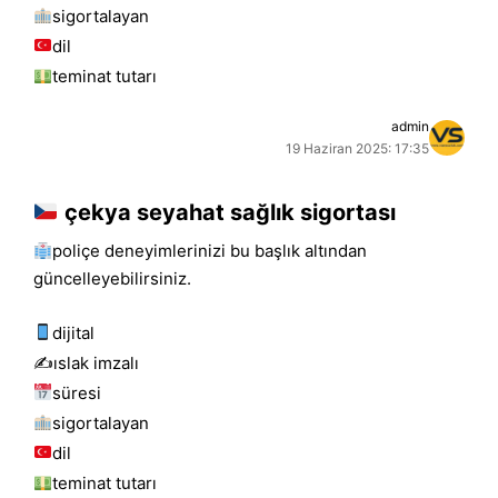
sigortalayan
dil
teminat tutarı
admin
19 Haziran 2025: 17:35
çekya seyahat sağlık sigortası
poliçe deneyimlerinizi bu başlık altından
güncelleyebilirsiniz.
dijital
✍️islak i̇mzalı
süresi
sigortalayan
dil
teminat tutarı