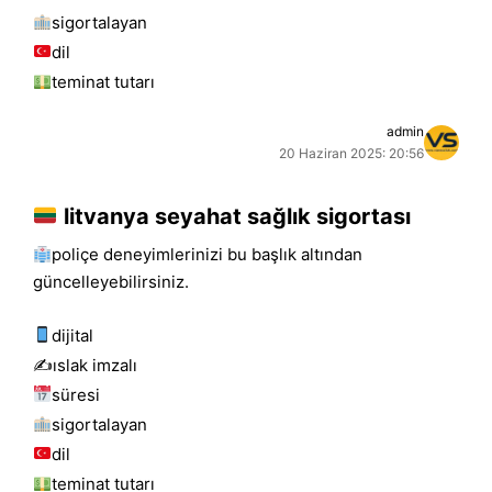
sigortalayan
dil
teminat tutarı
admin
20 Haziran 2025: 20:56
litvanya seyahat sağlık sigortası
poliçe deneyimlerinizi bu başlık altından
güncelleyebilirsiniz.
dijital
✍️islak i̇mzalı
süresi
sigortalayan
dil
teminat tutarı