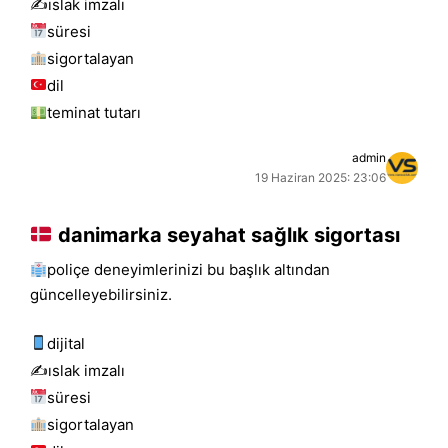
✍️islak i̇mzalı
süresi
sigortalayan
dil
teminat tutarı
admin
19 Haziran 2025: 23:06
danimarka seyahat sağlık sigortası
poliçe deneyimlerinizi bu başlık altından
güncelleyebilirsiniz.
dijital
✍️islak i̇mzalı
süresi
sigortalayan