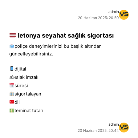
admin
20 Haziran 2025: 20:50
letonya seyahat sağlık sigortası
poliçe deneyimlerinizi bu başlık altından
güncelleyebilirsiniz.
dijital
✍️islak i̇mzalı
süresi
sigortalayan
dil
teminat tutarı
admin
20 Haziran 2025: 20:44