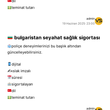
dil
teminat tutarı
admin
19 Haziran 2025: 23:00
bulgaristan seyahat sağlık sigortası
poliçe deneyimlerinizi bu başlık altından
güncelleyebilirsiniz.
dijital
✍️islak i̇mzalı
süresi
sigortalayan
dil
teminat tutarı
admin