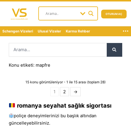
OTURUM AÇ
...
Schengen Vizeleri
Ulusal Vizeler
Karma Rehber
Konu etiketi: mapfre
15 konu görüntüleniyor - 1 ile 15 arası (toplam 28)
1
2
→
romanya seyahat sağlık sigortası
poliçe deneyimlerinizi bu başlık altından
güncelleyebilirsiniz.