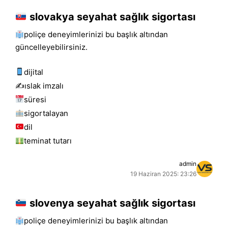
slovakya seyahat sağlık sigortası
poliçe deneyimlerinizi bu başlık altından
güncelleyebilirsiniz.
dijital
✍️islak i̇mzalı
süresi
sigortalayan
dil
teminat tutarı
admin
19 Haziran 2025: 23:26
slovenya seyahat sağlık sigortası
poliçe deneyimlerinizi bu başlık altından