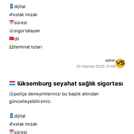
dijital
✍️islak i̇mzalı
süresi
sigortalayan
dil
teminat tutarı
admin
20 Haziran 2025: 21:06
lüksemburg seyahat sağlık sigortası
poliçe deneyimlerinizi bu başlık altından
güncelleyebilirsiniz.
dijital
✍️islak i̇mzalı
süresi