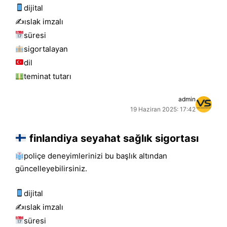
dijital
✍️islak i̇mzalı
süresi
sigortalayan
dil
teminat tutarı
admin
19 Haziran 2025: 17:42
finlandiya seyahat sağlık sigortası
poliçe deneyimlerinizi bu başlık altından
güncelleyebilirsiniz.
dijital
✍️islak i̇mzalı
süresi