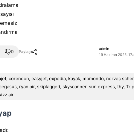
kiralama
sayısı
emesiz
andırma
admin
0
Paylaş:
19 Haziran 2025: 17:
ajet
,
corendon
,
easyjet
,
expedia
,
kayak
,
momondo
,
norveç sche
pegasus
,
ryan air
,
skiplagged
,
skyscanner
,
sun express
,
thy
,
Tri
izz air
 yap
 adı: