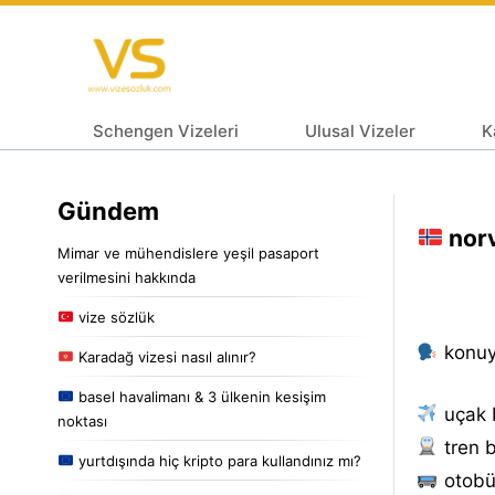
Schengen Vizeleri
Ulusal Vizeler
K
Gündem
norv
Mimar ve mühendislere yeşil pasaport
verilmesini hakkında
vize sözlük
konuyl
Karadağ vizesi nasıl alınır?
basel havalimanı & 3 ülkenin kesişim
uçak b
noktası
tren b
yurtdışında hiç kripto para kullandınız mı?
otobüs