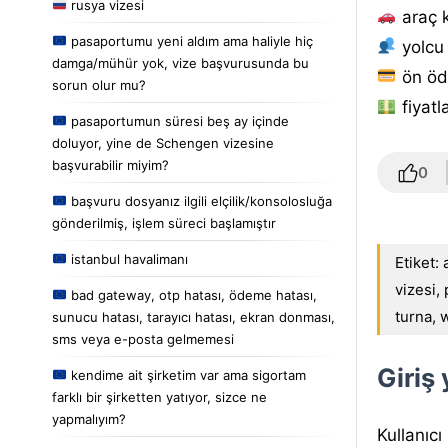
rusya vizesi
araç 
pasaportumu yeni aldım ama haliyle hiç
yolcu 
damga/mühür yok, vize başvurusunda bu
ön öd
sorun olur mu?
fiyatl
pasaportumun süresi beş ay içinde
doluyor, yine de Schengen vizesine
başvurabilir miyim?
0
başvuru dosyanız ilgili elçilik/konsolosluğa
gönderilmiş, işlem süreci başlamıştır
istanbul havalimanı
Etiket:
vizesi
,
bad gateway, otp hatası, ödeme hatası,
turna
,
w
sunucu hatası, tarayıcı hatası, ekran donması,
sms veya e-posta gelmemesi
Giriş
kendime ait şirketim var ama sigortam
farklı bir şirketten yatıyor, sizce ne
yapmalıyım?
Kullanıcı