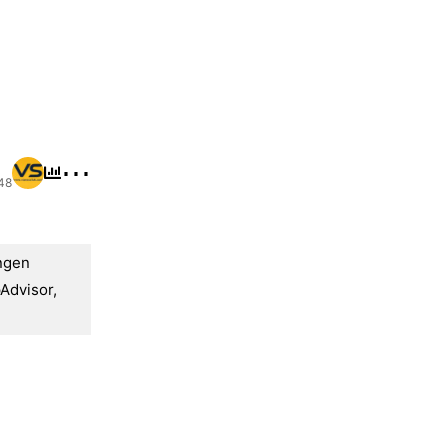
⋯
48
ngen
pAdvisor
,