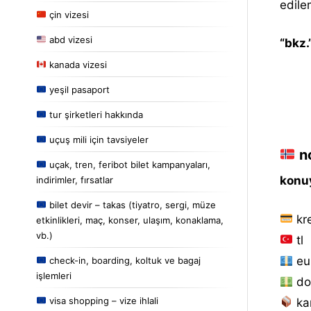
edile
çin vizesi
abd vizesi
“bkz.
kanada vizesi
yeşil pasaport
tur şirketleri hakkında
uçuş mili için tavsiyeler
no
uçak, tren, feribot bilet kampanyaları,
konuy
indirimler, fırsatlar
bilet devir – takas (tiyatro, sergi, müze
kre
etkinlikleri, maç, konser, ulaşım, konaklama,
vb.)
tl
eu
check-in, boarding, koltuk ve bagaj
işlemleri
do
visa shopping – vize ihlali
ka