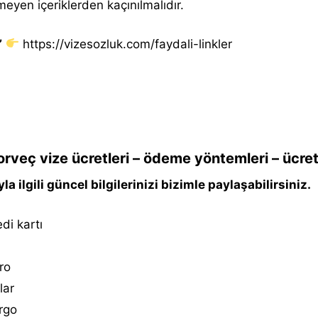
meyen içeriklerden kaçınılmalıdır.
”
https://vizesozluk.com/faydali-linkler
rveç vize ücretleri – ödeme yöntemleri – ücret
la ilgili güncel bilgilerinizi bizimle paylaşabilirsiniz.
di kartı
ro
lar
rgo