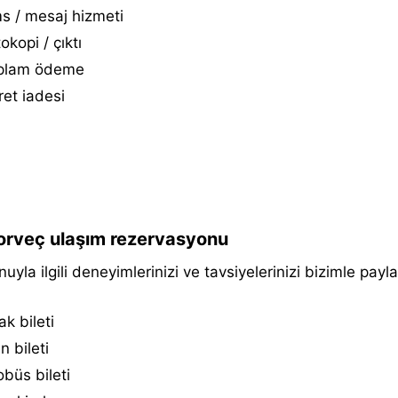
s / mesaj hizmeti
okopi / çıktı
plam ödeme
et i̇adesi
rveç ulaşım rezervasyonu
uyla ilgili deneyimlerinizi ve tavsiyelerinizi bizimle payla
k bileti
n bileti
büs bileti