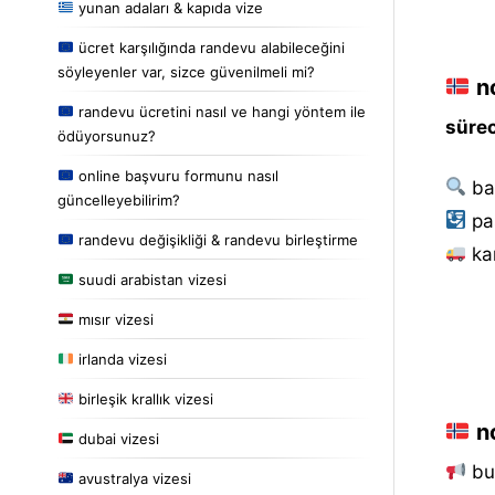
yunan adaları & kapıda vize
ücret karşılığında randevu alabileceğini
söyleyenler var, sizce güvenilmeli mi?
no
randevu ücretini nasıl ve hangi yöntem ile
sürec
ödüyorsunuz?
online başvuru formunu nasıl
ba
güncelleyebilirim?
pa
randevu değişikliği & randevu birleştirme
kar
suudi arabistan vizesi
mısır vizesi
irlanda vizesi
birleşik krallık vizesi
no
dubai vizesi
bu 
avustralya vizesi