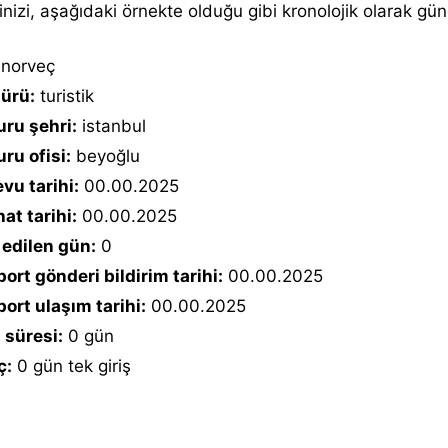
inizi, aşağıdaki örnekte olduğu gibi kronolojik olarak günc
norveç
türü:
turistik
ru şehri:
istanbul
ru ofisi:
beyoğlu
vu tarihi:
00.00.2025
at tarihi:
00.00.2025
 edilen gün:
0
ort gönderi bildirim tarihi:
00.00.2025
ort ulaşım tarihi:
00.00.2025
 süresi:
0 gün
ç:
0 gün tek giriş