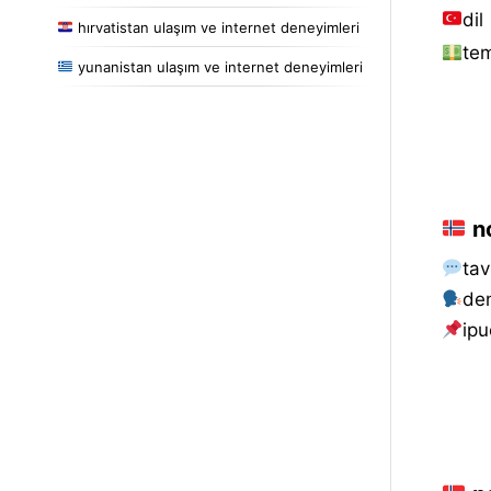
dil
hırvatistan ulaşım ve internet deneyimleri
tem
yunanistan ulaşım ve internet deneyimleri
no
tav
de
i̇pu