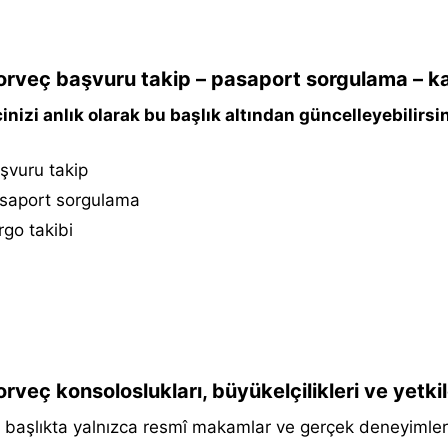
rveç başvuru takip – pasaport sorgulama – ka
inizi anlık olarak bu başlık altından güncelleyebilirsin
şvuru takip
saport sorgulama
go takibi
rveç konsoloslukları, büyükelçilikleri ve yetk
başlıkta yalnızca resmî makamlar ve gerçek deneyimler p