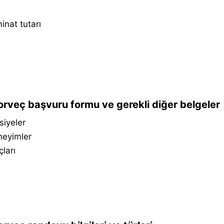
inat tutarı
rveç başvuru formu ve gerekli diğer belgeler
siyeler
neyimler
çları