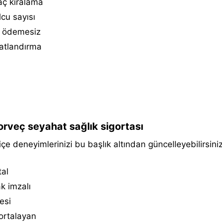
aç kiralama
cu sayısı
 ödemesiz
atlandırma
rveç seyahat sağlık sigortası
içe deneyimlerinizi bu başlık altından güncelleyebilirsiniz
tal
k i̇mzalı
esi
ortalayan