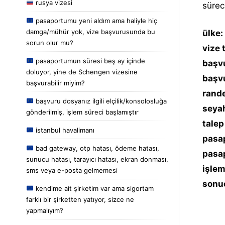
rusya vizesi
sürec
pasaportumu yeni aldım ama haliyle hiç
damga/mühür yok, vize başvurusunda bu
ülke:
sorun olur mu?
vize 
pasaportumun süresi beş ay içinde
başvu
doluyor, yine de Schengen vizesine
başvu
başvurabilir miyim?
rande
başvuru dosyanız ilgili elçilik/konsolosluğa
seyah
gönderilmiş, işlem süreci başlamıştır
talep
istanbul havalimanı
pasap
bad gateway, otp hatası, ödeme hatası,
pasap
sunucu hatası, tarayıcı hatası, ekran donması,
işlem
sms veya e-posta gelmemesi
sonu
kendime ait şirketim var ama sigortam
farklı bir şirketten yatıyor, sizce ne
yapmalıyım?