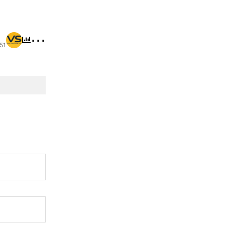
⋯
:51