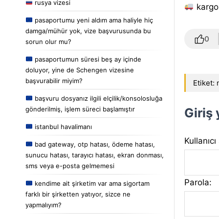
rusya vizesi
kargo 
pasaportumu yeni aldım ama haliyle hiç
damga/mühür yok, vize başvurusunda bu
0
sorun olur mu?
pasaportumun süresi beş ay içinde
doluyor, yine de Schengen vizesine
başvurabilir miyim?
Etiket:
başvuru dosyanız ilgili elçilik/konsolosluğa
gönderilmiş, işlem süreci başlamıştır
Giriş
istanbul havalimanı
Kullanıcı
bad gateway, otp hatası, ödeme hatası,
sunucu hatası, tarayıcı hatası, ekran donması,
sms veya e-posta gelmemesi
Parola:
kendime ait şirketim var ama sigortam
farklı bir şirketten yatıyor, sizce ne
yapmalıyım?