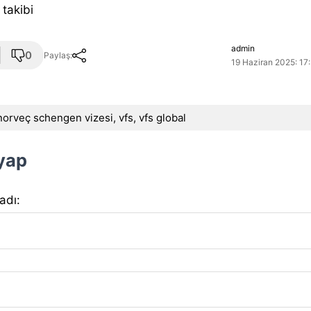
takibi
admin
0
Paylaş:
19 Haziran 2025: 17
norveç schengen vizesi
,
vfs
,
vfs global
 yap
 adı: