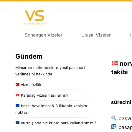
Schengen Vizeleri
Ulusal Vizeler
K
Gündem
norv
Mimar ve mühendislere yeşil pasaport
takibi
verilmesini hakkında
vize sözlük
Karadağ vizesi nasıl alınır?
sürecini
basel havalimanı & 3 ülkenin kesişim
noktası
başvu
yurtdışında hiç kripto para kullandınız mı?
pasap