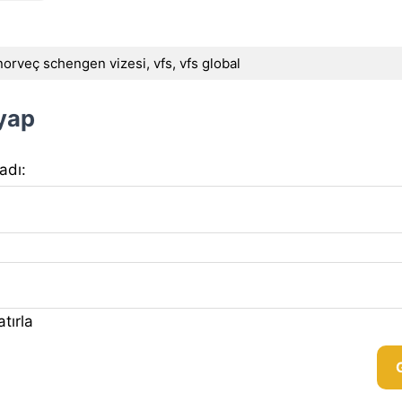
norveç schengen vizesi
,
vfs
,
vfs global
 yap
 adı:
tırla