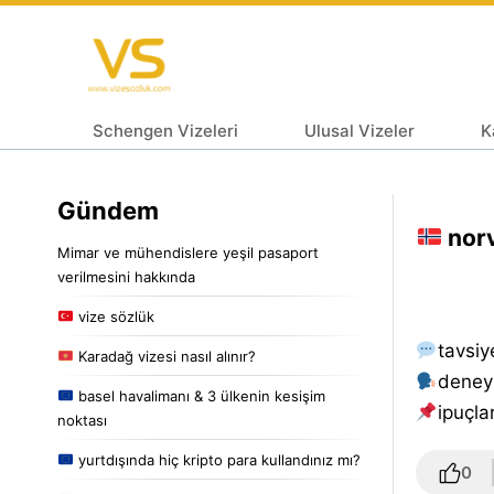
Schengen Vizeleri
Ulusal Vizeler
K
Gündem
norv
Mimar ve mühendislere yeşil pasaport
verilmesini hakkında
vize sözlük
tavsiy
Karadağ vizesi nasıl alınır?
deney
basel havalimanı & 3 ülkenin kesişim
i̇puçlar
noktası
yurtdışında hiç kripto para kullandınız mı?
0