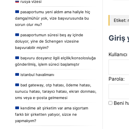
rusya vizesi
pasaportumu yeni aldım ama haliyle hiç
damga/mühür yok, vize başvurusunda bu
Etiket:
sorun olur mu?
pasaportumun süresi beş ay içinde
Giriş
doluyor, yine de Schengen vizesine
başvurabilir miyim?
Kullanıcı
başvuru dosyanız ilgili elçilik/konsolosluğa
gönderilmiş, işlem süreci başlamıştır
istanbul havalimanı
Parola:
bad gateway, otp hatası, ödeme hatası,
sunucu hatası, tarayıcı hatası, ekran donması,
sms veya e-posta gelmemesi
Beni ha
kendime ait şirketim var ama sigortam
farklı bir şirketten yatıyor, sizce ne
yapmalıyım?