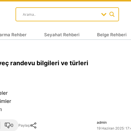
arma Rehber
Seyahat Rehberi
Belge Rehberi
eç randevu bilgileri ve türleri
eler
imler
ı
admin
0
Paylaş:
19 Haziran 2025: 17: