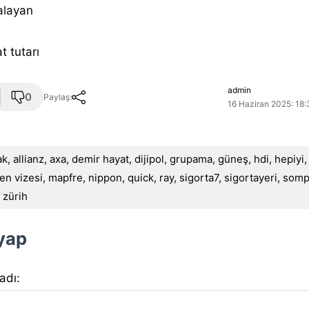
alayan
t tutarı
admin
0
Paylaş:
16 Haziran 2025: 18:
ak
,
allianz
,
axa
,
demir hayat
,
dijipol
,
grupama
,
güneş
,
hdi
,
hepiyi
en vizesi
,
mapfre
,
nippon
,
quick
,
ray
,
sigorta7
,
sigortayeri
,
somp
,
zürih
 yap
 adı: