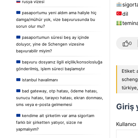
rusya vizesi
sigort
pasaportumu yeni aldım ama haliyle hiç
dil
damga/mühür yok, vize başvurusunda bu
temina
sorun olur mu?
pasaportumun süresi beş ay içinde
0
doluyor, yine de Schengen vizesine
başvurabilir miyim?
başvuru dosyanız ilgili elçilik/konsolosluğa
gönderilmiş, işlem süreci başlamıştır
Etiket:
scheng
istanbul havalimanı
türkiye
bad gateway, otp hatası, ödeme hatası,
sunucu hatası, tarayıcı hatası, ekran donması,
Giriş
sms veya e-posta gelmemesi
kendime ait şirketim var ama sigortam
farklı bir şirketten yatıyor, sizce ne
Kullanıcı
yapmalıyım?