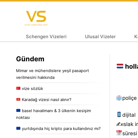
Schengen Vizeleri
Ulusal Vizeler
K
Gündem
holl
Mimar ve mühendislere yeşil pasaport
verilmesini hakkında
vize sözlük
poliçe
Karadağ vizesi nasıl alınır?
basel havalimanı & 3 ülkenin kesişim
dijital
noktası
✍️islak i
yurtdışında hiç kripto para kullandınız mı?
süresi