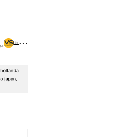
⋯
34
,
hollanda
o japan
,