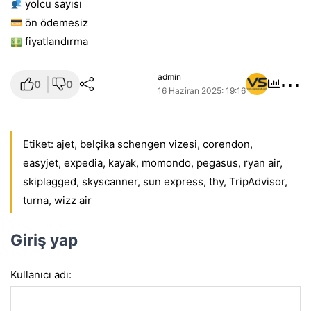
yolcu sayısı
ön ödemesiz
fiyatlandırma
⋯
admin
0
0
16 Haziran 2025: 19:16
Etiket:
ajet
,
belçika schengen vizesi
,
corendon
,
easyjet
,
expedia
,
kayak
,
momondo
,
pegasus
,
ryan air
,
skiplagged
,
skyscanner
,
sun express
,
thy
,
TripAdvisor
,
turna
,
wizz air
Giriş yap
Kullanıcı adı: