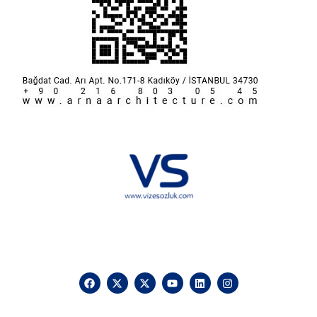
Hakkımızda
KVKK
İletişim
Reklam
Sponsorluk ve İşbirliği
Çerez Politikası
Vize Sözlük © 2025 Vizesozluk.com – Tüm hakları saklıdır, izinsiz