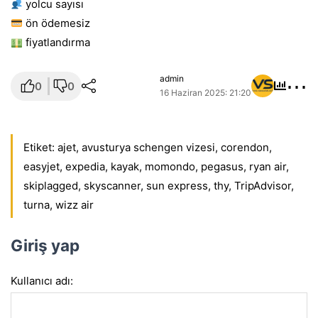
yolcu sayısı
ön ödemesiz
fiyatlandırma
⋯
admin
0
0
16 Haziran 2025: 21:20
Etiket:
ajet
,
avusturya schengen vizesi
,
corendon
,
easyjet
,
expedia
,
kayak
,
momondo
,
pegasus
,
ryan air
,
skiplagged
,
skyscanner
,
sun express
,
thy
,
TripAdvisor
,
turna
,
wizz air
Giriş yap
Kullanıcı adı: