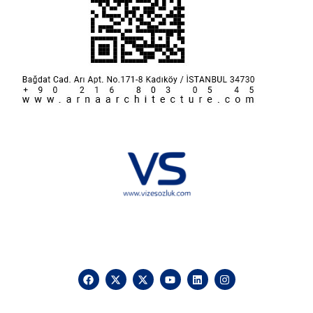
Hakkımızda
KVKK
İletişim
Reklam
Sponsorluk ve İşbirliği
Çerez Politikası
Vize Sözlük © 2025 Vizesozluk.com – Tüm hakları saklıdır, izinsiz