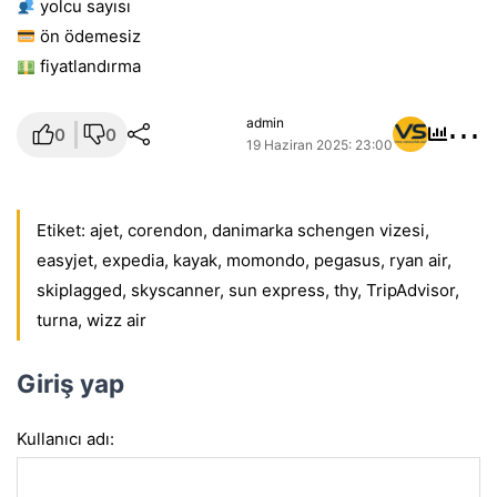
yolcu sayısı
ön ödemesiz
fiyatlandırma
⋯
admin
0
0
19 Haziran 2025: 23:00
Etiket:
ajet
,
corendon
,
danimarka schengen vizesi
,
easyjet
,
expedia
,
kayak
,
momondo
,
pegasus
,
ryan air
,
skiplagged
,
skyscanner
,
sun express
,
thy
,
TripAdvisor
,
turna
,
wizz air
Giriş yap
Kullanıcı adı: