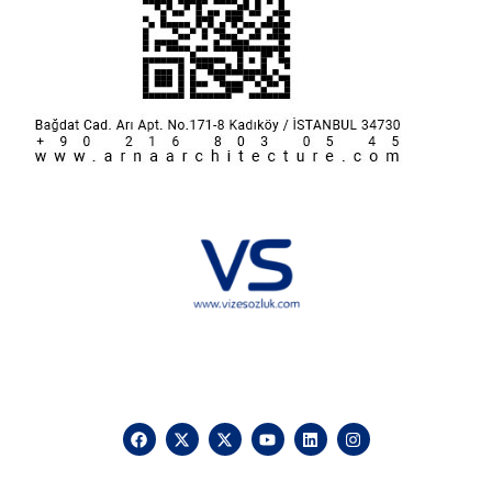
Hakkımızda
KVKK
İletişim
Reklam
Sponsorluk ve İşbirliği
Çerez Politikası
Vize Sözlük © 2025 Vizesozluk.com – Tüm hakları saklıdır, izinsiz