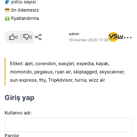
yolcu sayısı
ön ödemesiz
fiyatlandırma
⋯
admin
0
0
19 Haziran 2025: 17:36
Etiket:
ajet
,
corendon
,
easyjet
,
expedia
,
kayak
,
momondo
,
pegasus
,
ryan air
,
skiplagged
,
skyscanner
,
sun express
,
thy
,
TripAdvisor
,
turna
,
wizz air
Giriş yap
Kullanıcı adı:
Parola: