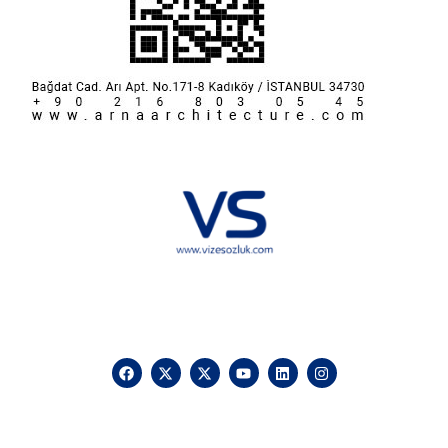
Hakkımızda
KVKK
İletişim
Reklam
Sponsorluk ve İşbirliği
Çerez Politikası
Vize Sözlük © 2025 Vizesozluk.com – Tüm hakları saklıdır, izinsiz
kullanılamaz.