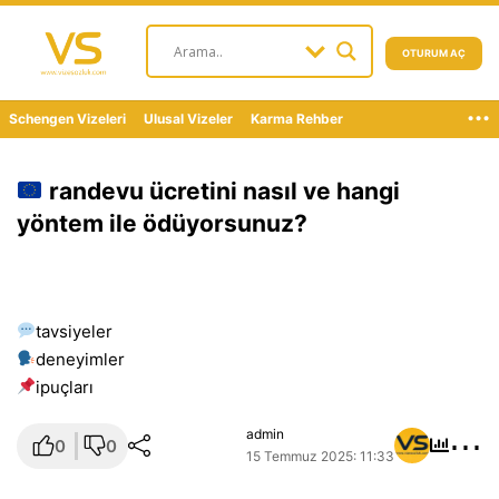
OTURUM AÇ
...
Schengen Vizeleri
Ulusal Vizeler
Karma Rehber
randevu ücretini nasıl ve hangi
yöntem ile ödüyorsunuz?
tavsiyeler
deneyimler
i̇puçları
⋯
admin
0
0
15 Temmuz 2025: 11:33