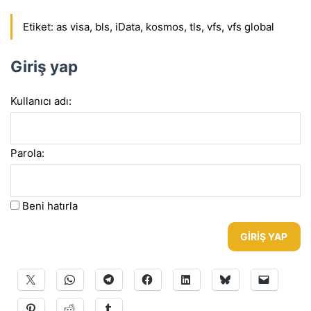
Etiket:
as visa
,
bls
,
iData
,
kosmos
,
tls
,
vfs
,
vfs global
Giriş yap
Kullanıcı adı:
Parola:
Beni hatırla
GIRIŞ YAP