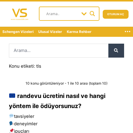
OTURUM AÇ
...
Schengen Vizeleri
Ulusal Vizeler
Karma Rehber
Konu etiketi: tls
10 konu görüntüleniyor - 1 ile 10 arası (toplam 10)
randevu ücretini nasıl ve hangi
yöntem ile ödüyorsunuz?
tavsiyeler
deneyimler
i̇puçları