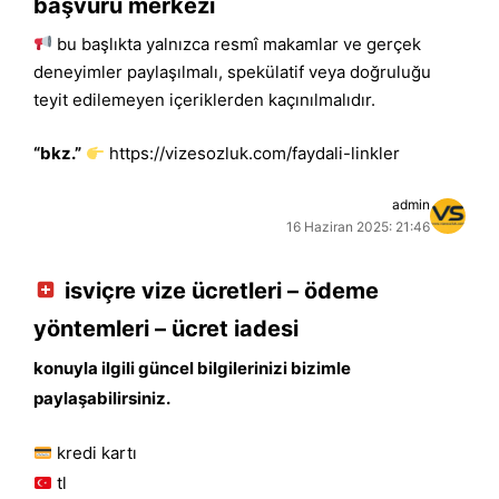
başvuru merkezi
bu başlıkta yalnızca resmî makamlar ve gerçek
deneyimler paylaşılmalı, spekülatif veya doğruluğu
teyit edilemeyen içeriklerden kaçınılmalıdır.
“bkz.”
https://vizesozluk.com/faydali-linkler
admin
16 Haziran 2025: 21:46
isviçre vize ücretleri – ödeme
yöntemleri – ücret iadesi
konuyla ilgili güncel bilgilerinizi bizimle
paylaşabilirsiniz.
kredi kartı
tl