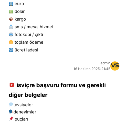
euro
dolar
kargo
sms / mesaj hizmeti
fotokopi / çıktı
toplam ödeme
ücret i̇adesi
admin
16 Haziran 2025: 21:45
isviçre başvuru formu ve gerekli
diğer belgeler
tavsiyeler
deneyimler
i̇puçları