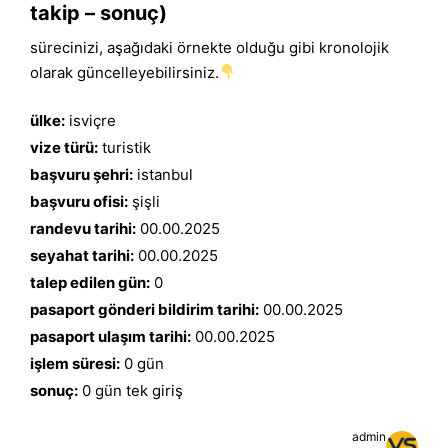
takip – sonuç)
sürecinizi, aşağıdaki örnekte olduğu gibi kronolojik
olarak güncelleyebilirsiniz.
ülke:
isviçre
vize türü:
turistik
başvuru şehri:
istanbul
başvuru ofisi:
şişli
randevu tarihi:
00.00.2025
seyahat tarihi:
00.00.2025
talep edilen gün:
0
pasaport gönderi bildirim tarihi:
00.00.2025
pasaport ulaşım tarihi:
00.00.2025
işlem süresi:
0 gün
sonuç:
0 gün tek giriş
admin