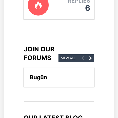
REPLIES
6
JOIN OUR
FORUMS
VIEW ALL
Bugün
Gü
OUR LATEST BLOG