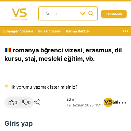
OTURUM AÇ
...
Schengen Vizeleri
Ulusal Vizeler
Karma Rehber
romanya öğrenci vizesi, erasmus, dil
kursu, staj, mesleki eğitim, vb.
i̇lk yorumu yazmak ister misiniz?
⋯
admin
0
0
19 Haziran 2025: 15:11
Giriş yap