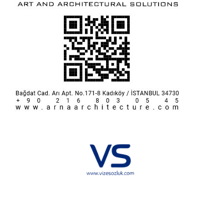
Hakkımızda
KVKK
İletişim
Reklam
Sponsorluk ve İşbirliği
Çerez Politikası