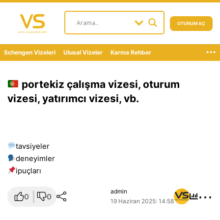
OTURUM AÇ
...
Schengen Vizeleri
Ulusal Vizeler
Karma Rehber
portekiz çalışma vizesi, oturum
vizesi, yatırımcı vizesi, vb.
tavsiyeler
deneyimler
i̇puçları
⋯
admin
0
0
19 Haziran 2025: 14:58