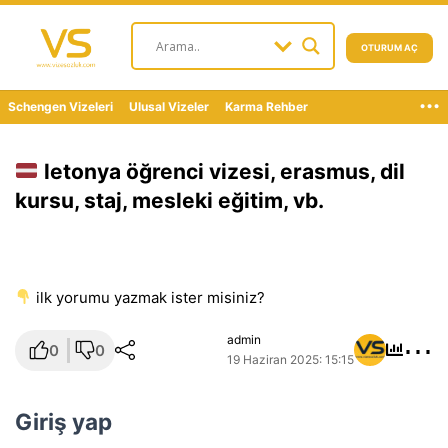
OTURUM AÇ
...
Schengen Vizeleri
Ulusal Vizeler
Karma Rehber
letonya öğrenci vizesi, erasmus, dil
kursu, staj, mesleki eğitim, vb.
i̇lk yorumu yazmak ister misiniz?
⋯
admin
0
0
19 Haziran 2025: 15:15
Giriş yap