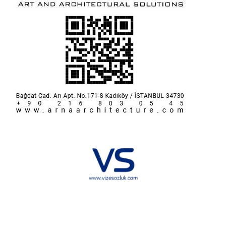
Hakkımızda
KVKK
İletişim
Reklam
Sponsorluk ve İşbirliği
Çerez Politikası