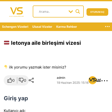
OTURUM AÇ
...
Schengen Vizeleri
Ulusal Vizeler
Karma Rehber
letonya aile birleşimi vizesi
i̇lk yorumu yazmak ister misiniz?
⋯
admin
0
0
19 Haziran 2025: 15:16
Giriş yap
Kullanıcı adı: