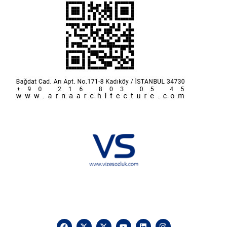
Hakkımızda
KVKK
İletişim
Reklam
Sponsorluk ve İşbirliği
Çerez Politikası