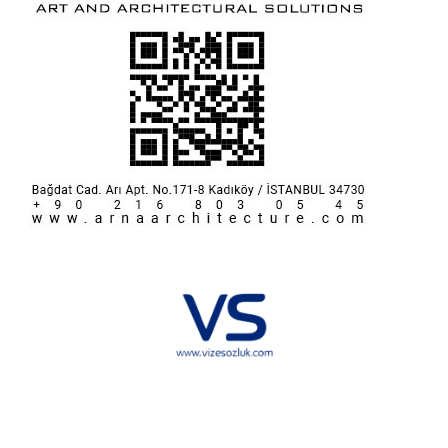
Hakkımızda
KVKK
İletişim
Reklam
Sponsorluk ve İşbirliği
Çerez Politikası