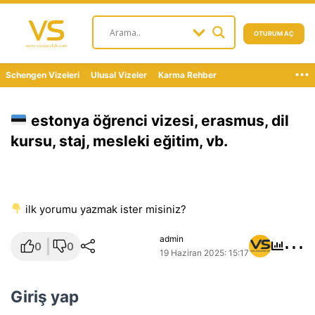
OTURUM AÇ
...
Schengen Vizeleri
Ulusal Vizeler
Karma Rehber
estonya öğrenci vizesi, erasmus, dil
kursu, staj, mesleki eğitim, vb.
i̇lk yorumu yazmak ister misiniz?
⋯
admin
0
0
19 Haziran 2025: 15:17
Giriş yap