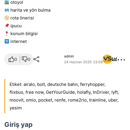
otoyol
harita ve yön bulma
rota önerisi
i̇pucu
konum bilgisi
i̇nternet
⋯
admin
0
0
24 Haziran 2025: 23:08
Etiket:
airalo
,
bolt
,
deutsche bahn
,
ferryhopper
,
flixbus
,
free now
,
GetYourGuide
,
holafly
,
InDriver
,
lyft
,
moovit
,
omio
,
pocket
,
renfe
,
rome2rio
,
trainline
,
uber
,
yesim
Giriş yap