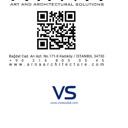
Hakkımızda
KVKK
İletişim
Reklam
Sponsorluk ve İşbirliği
Çerez Politikası