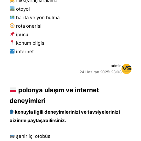
taksi/araç kiralama
otoyol
harita ve yön bulma
rota önerisi
i̇pucu
konum bilgisi
i̇nternet
admin
24 Haziran 2025: 23:08
polonya ulaşım ve internet
deneyimleri
konuyla ilgili deneyimlerinizi ve tavsiyelerinizi
bizimle paylaşabilirsiniz.
şehir içi otobüs