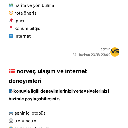
harita ve yön bulma
rota önerisi
i̇pucu
konum bilgisi
i̇nternet
admin
24 Haziran 2025: 23:09
norveç ulaşım ve internet
deneyimleri
konuyla ilgili deneyimlerinizi ve tavsiyelerinizi
bizimle paylaşabilirsiniz.
şehir içi otobüs
tren/metro