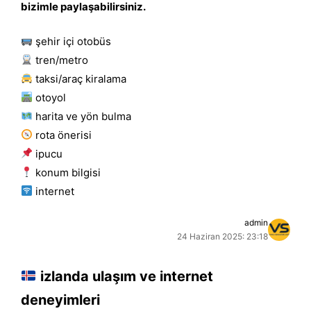
bizimle paylaşabilirsiniz.
şehir içi otobüs
tren/metro
taksi/araç kiralama
otoyol
harita ve yön bulma
rota önerisi
i̇pucu
konum bilgisi
i̇nternet
admin
24 Haziran 2025: 23:18
izlanda ulaşım ve internet
deneyimleri