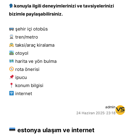
konuyla ilgili deneyimlerinizi ve tavsiyelerinizi
bizimle paylaşabilirsiniz.
şehir içi otobüs
tren/metro
taksi/araç kiralama
otoyol
harita ve yön bulma
rota önerisi
i̇pucu
konum bilgisi
i̇nternet
admin
24 Haziran 2025: 23:18
estonya ulaşım ve internet