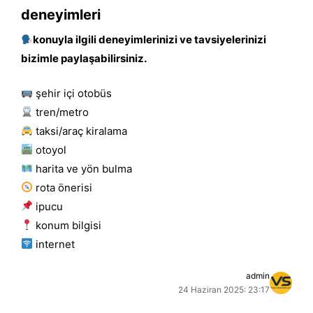
deneyimleri
konuyla ilgili deneyimlerinizi ve tavsiyelerinizi
bizimle paylaşabilirsiniz.
şehir içi otobüs
tren/metro
taksi/araç kiralama
otoyol
harita ve yön bulma
rota önerisi
i̇pucu
konum bilgisi
i̇nternet
admin
24 Haziran 2025: 23:17