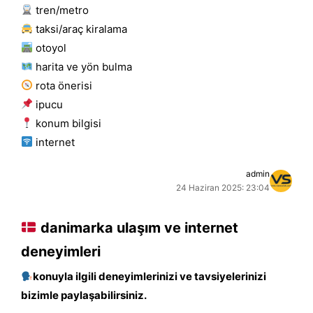
tren/metro
taksi/araç kiralama
otoyol
harita ve yön bulma
rota önerisi
i̇pucu
konum bilgisi
i̇nternet
admin
24 Haziran 2025: 23:04
danimarka ulaşım ve internet
deneyimleri
konuyla ilgili deneyimlerinizi ve tavsiyelerinizi
bizimle paylaşabilirsiniz.