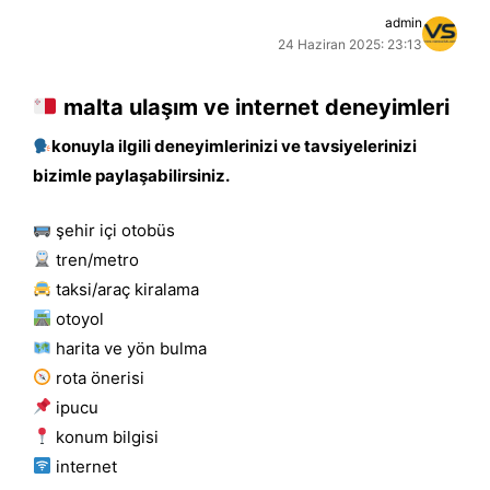
admin
24 Haziran 2025: 23:13
malta ulaşım ve internet deneyimleri
konuyla ilgili deneyimlerinizi ve tavsiyelerinizi
bizimle paylaşabilirsiniz.
şehir içi otobüs
tren/metro
taksi/araç kiralama
otoyol
harita ve yön bulma
rota önerisi
i̇pucu
konum bilgisi
i̇nternet