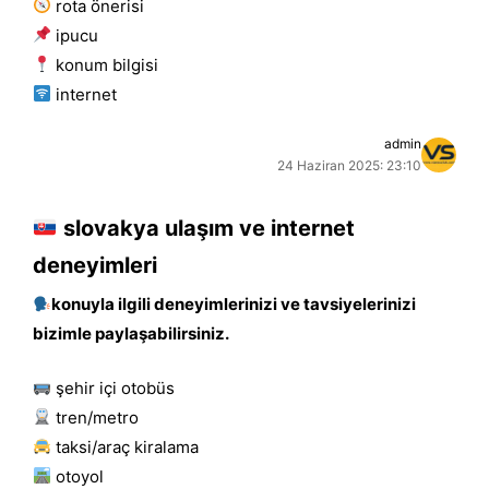
rota önerisi
i̇pucu
konum bilgisi
i̇nternet
admin
24 Haziran 2025: 23:10
slovakya ulaşım ve internet
deneyimleri
konuyla ilgili deneyimlerinizi ve tavsiyelerinizi
bizimle paylaşabilirsiniz.
şehir içi otobüs
tren/metro
taksi/araç kiralama
otoyol