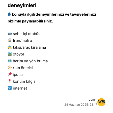
deneyimleri
konuyla ilgili deneyimlerinizi ve tavsiyelerinizi
bizimle paylaşabilirsiniz.
şehir içi otobüs
tren/metro
taksi/araç kiralama
otoyol
harita ve yön bulma
rota önerisi
i̇pucu
konum bilgisi
i̇nternet
admin
24 Haziran 2025: 23:17