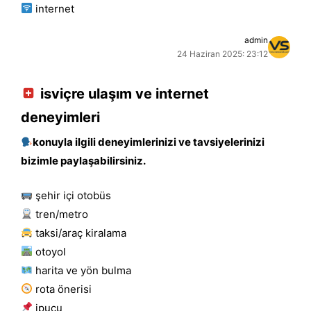
i̇nternet
admin
24 Haziran 2025: 23:12
isviçre ulaşım ve internet
deneyimleri
konuyla ilgili deneyimlerinizi ve tavsiyelerinizi
bizimle paylaşabilirsiniz.
şehir içi otobüs
tren/metro
taksi/araç kiralama
otoyol
harita ve yön bulma
rota önerisi
i̇pucu