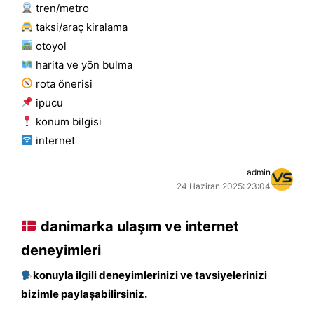
tren/metro
taksi/araç kiralama
otoyol
harita ve yön bulma
rota önerisi
i̇pucu
konum bilgisi
i̇nternet
admin
24 Haziran 2025: 23:04
danimarka ulaşım ve internet
deneyimleri
konuyla ilgili deneyimlerinizi ve tavsiyelerinizi
bizimle paylaşabilirsiniz.