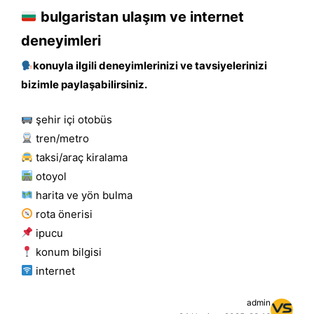
bulgaristan ulaşım ve internet
deneyimleri
konuyla ilgili deneyimlerinizi ve tavsiyelerinizi
bizimle paylaşabilirsiniz.
şehir içi otobüs
tren/metro
taksi/araç kiralama
otoyol
harita ve yön bulma
rota önerisi
i̇pucu
konum bilgisi
i̇nternet
admin