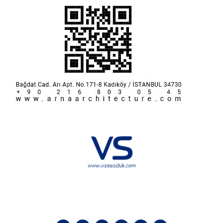
Hakkımızda
KVKK
İletişim
Reklam
Sponsorluk ve İşbirliği
Çerez Politikası