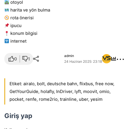
otoyol
harita ve yön bulma
rota önerisi
i̇pucu
konum bilgisi
i̇nternet
⋯
admin
0
1
24 Haziran 2025: 23:18
Etiket:
airalo
,
bolt
,
deutsche bahn
,
flixbus
,
free now
,
GetYourGuide
,
holafly
,
InDriver
,
lyft
,
moovit
,
omio
,
pocket
,
renfe
,
rome2rio
,
trainline
,
uber
,
yesim
Giriş yap