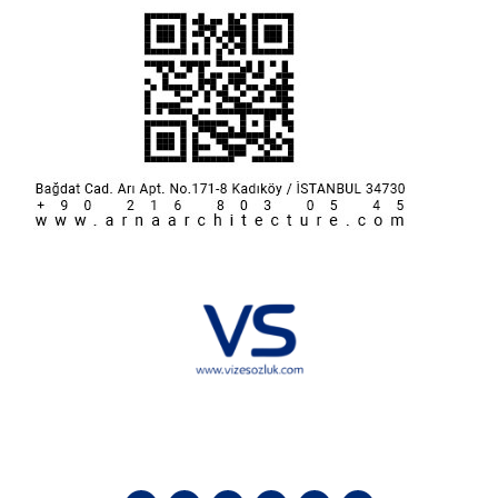
Hakkımızda
KVKK
İletişim
Reklam
Sponsorluk ve İşbirliği
Çerez Politikası