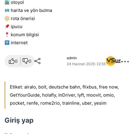
otoyol
harita ve yön bulma
rota önerisi
i̇pucu
konum bilgisi
i̇nternet
⋯
admin
0
0
24 Haziran 2025: 22:55
Etiket:
airalo
,
bolt
,
deutsche bahn
,
flixbus
,
free now
,
GetYourGuide
,
holafly
,
InDriver
,
lyft
,
moovit
,
omio
,
pocket
,
renfe
,
rome2rio
,
trainline
,
uber
,
yesim
Giriş yap