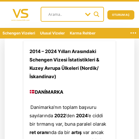
OTURUM AÇ
...
Schengen Vizeleri
Ulusal Vizeler
Karma Rehber
2014 – 2024 Yılları Arasındaki
Schengen Vizesi İstatistikleri &
Kuzey Avrupa Ülkeleri (Nordik/
İskandinav)
DANİMARKA
Danimarka’nın toplam başvuru
sayılarında
2022
’den
2024
’e ciddi
bir tırmanış var, buna paralel olarak
ret oranı
nda da bir
artış
var ancak