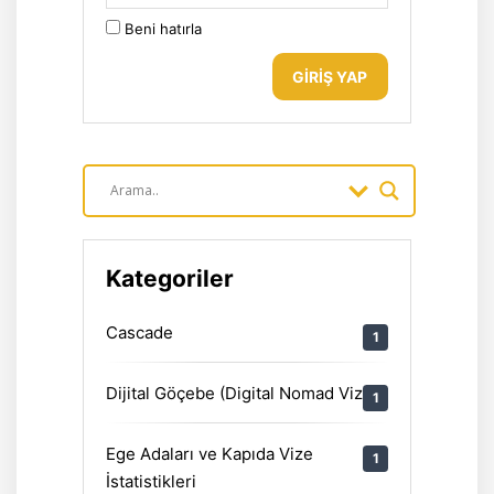
Beni hatırla
GIRIŞ YAP
Kategoriler
Cascade
1
Dijital Göçebe (Digital Nomad Vizesi
1
Ege Adaları ve Kapıda Vize
1
İstatistikleri