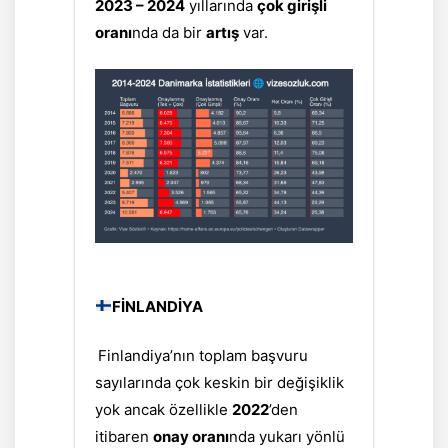
2023 – 2024
yıllarında
çok girişli
oranı
nda da bir
artış
var.
FİNLANDİYA
Finlandiya’nın toplam başvuru
sayılarında çok keskin bir değişiklik
yok ancak özellikle
2022
’den
itibaren
onay oranı
nda yukarı yönlü