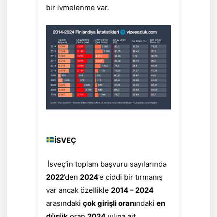
bir ivmelenme var.
İSVEÇ
İsveç’in toplam başvuru sayılarında
2022
’den
2024
’e ciddi bir tırmanış
var ancak özellikle
2014 – 2024
arasındaki
çok girişli oranı
ndaki
en
düşük
oran
2024
yılına ait.