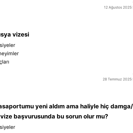
12 Ağustos 2025:
sya vizesi
siyeler
neyimler
çları
28 Temmuz 2025:
saportumu yeni aldım ama haliyle hiç damga
 vize başvurusunda bu sorun olur mu?
siyeler