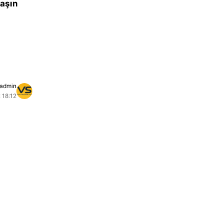
laşın
admin
 18:12