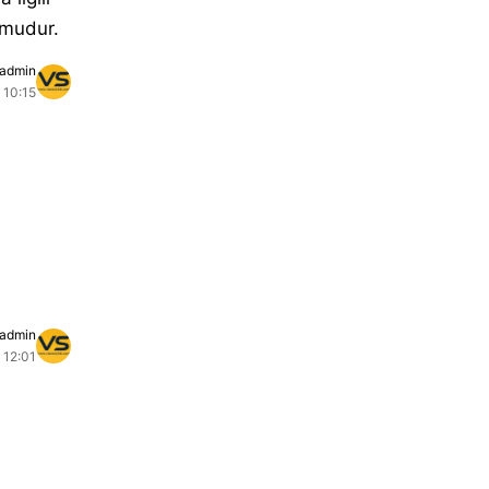
rmudur.
admin
 10:15
admin
 12:01