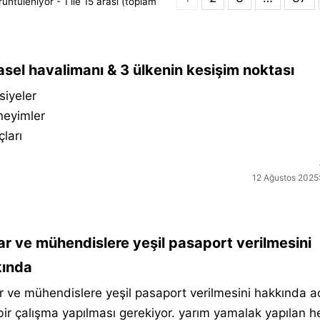
üntüleniyor - 1 ile 15 arası (toplam
sel havalimanı & 3 ülkenin kesişim noktası
siyeler
neyimler
çları
12 Ağustos 2025:
r ve mühendislere yeşil pasaport verilmesini
ında
 ve mühendislere yeşil pasaport verilmesini hakkında 
ı bir çalışma yapılması gerekiyor. yarım yamalak yapılan he