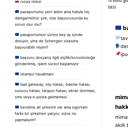
15 konu gör
rusya vizesi
583)
pasaportumu yeni aldım ama haliyle hiç
damga/mühür yok, vize başvurusunda bu
sorun olur mu?
ba
pasaportumun süresi beş ay içinde
tav
doluyor, yine de Schengen vizesine
de
başvurabilir miyim?
i̇pu
başvuru dosyanız ilgili elçilik/konsolosluğa
gönderilmiş, işlem süreci başlamıştır
istanbul havalimanı
bad gateway, otp hatası, ödeme hatası,
sunucu hatası, tarayıcı hatası, ekran donması,
mima
sms veya e-posta gelmemesi
hakk
kendime ait şirketim var ama sigortam
farklı bir şirketten yatıyor, sizce ne
mimar
yapmalıyım?
akıll