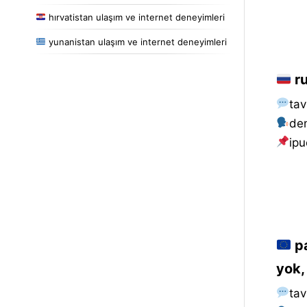
hırvatistan ulaşım ve internet deneyimleri
yunanistan ulaşım ve internet deneyimleri
ru
tav
de
i̇pu
pa
yok,
tav