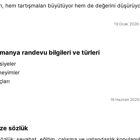
im, hem tartışmaları büyütüyor hem de değerini düşürüyo
19 Ocak 2026:
manya randevu bilgileri ve türleri
siyeler
neyimler
çları
16 Haziran 2025:
ze sözlük
sözlük; seyahat, eğitim, çalışma ve vatandaşlık konularıyla