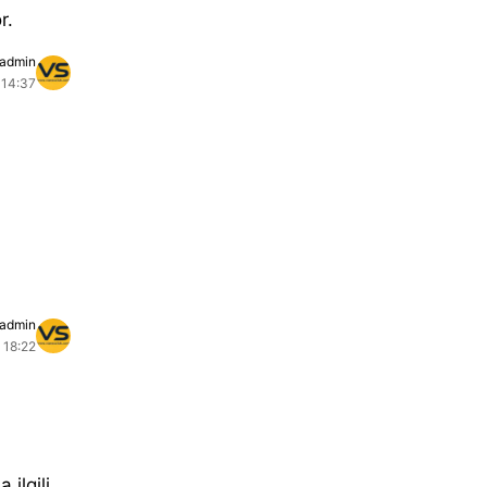
r.
admin
 14:37
admin
 18:22
 ilgili