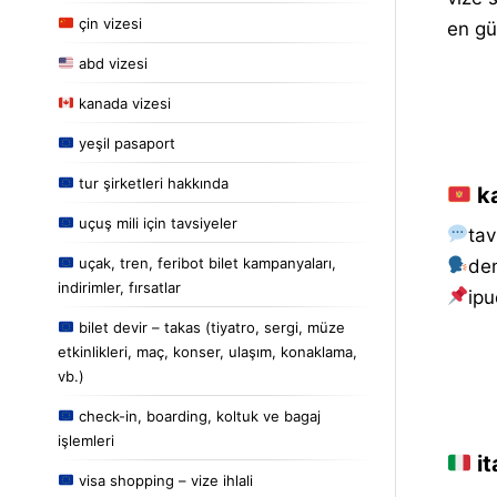
çin vizesi
en gü
abd vizesi
kanada vizesi
yeşil pasaport
tur şirketleri hakkında
ka
uçuş mili için tavsiyeler
tav
uçak, tren, feribot bilet kampanyaları,
de
indirimler, fırsatlar
i̇pu
bilet devir – takas (tiyatro, sergi, müze
etkinlikleri, maç, konser, ulaşım, konaklama,
vb.)
check-in, boarding, koltuk ve bagaj
işlemleri
it
visa shopping – vize ihlali