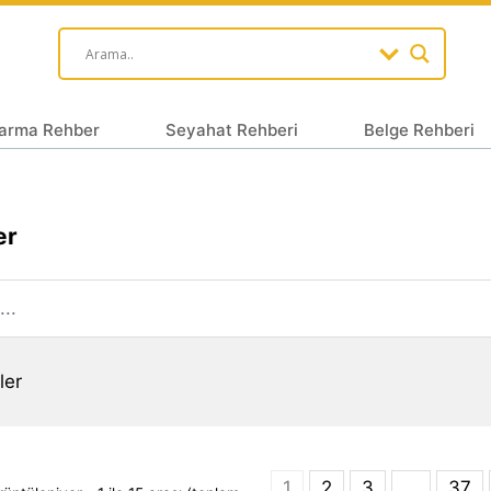
arma Rehber
Seyahat Rehberi
Belge Rehberi
er
ler
1
2
3
…
37