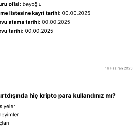
ru ofisi:
beyoğlu
me listesine kayıt tarihi:
00.00.2025
vu atama tarihi:
00.00.2025
vu tarihi:
00.00.2025
16 Haziran 2025:
rtdışında hiç kripto para kullandınız mı?
siyeler
neyimler
çları