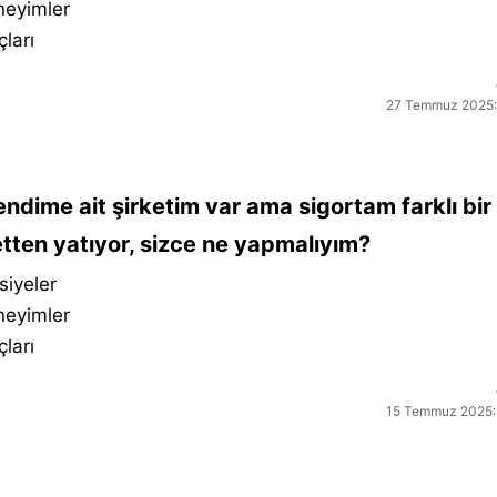
neyimler
çları
27 Temmuz 2025:
ndime ait şirketim var ama sigortam farklı bir
etten yatıyor, sizce ne yapmalıyım?
siyeler
neyimler
çları
15 Temmuz 2025: