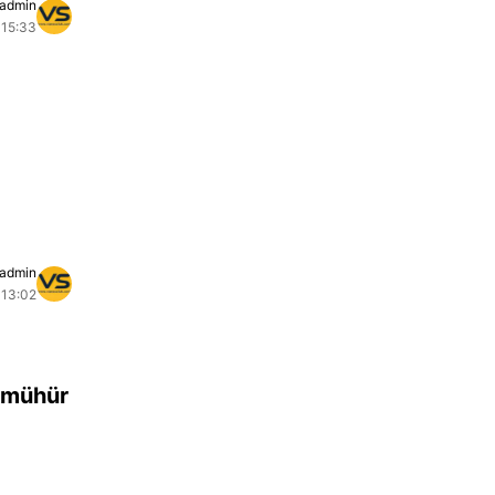
admin
 15:33
admin
 13:02
/mühür