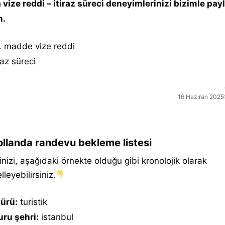
a vize reddi – itiraz süreci deneyimlerinizi bizimle pay
n.
. madde vize reddi
iraz süreci
16 Haziran 2025:
llanda randevu bekleme listesi
inizi, aşağıdaki örnekte olduğu gibi kronolojik olarak
leyebilirsiniz.
türü:
turistik
ru şehri:
istanbul