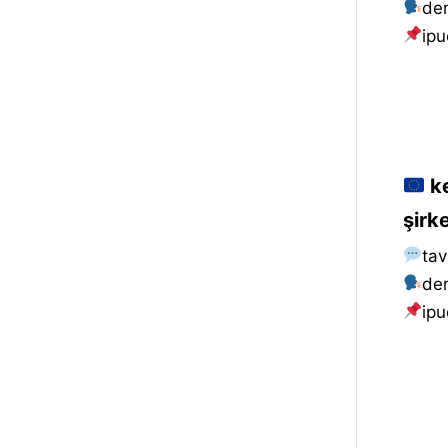
de
i̇pu
ke
şirk
tav
de
i̇pu