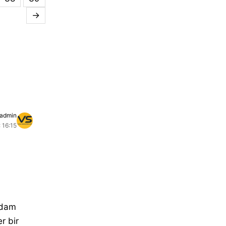
→
admin
 16:15
adam
r bir