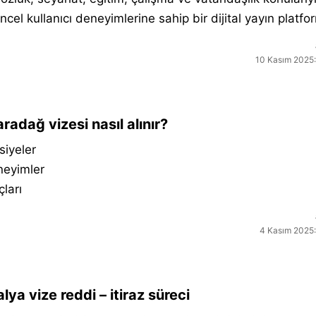
ncel kullanıcı deneyimlerine sahip bir dijital yayın platfo
10 Kasım 2025:
radağ vizesi nasıl alınır?
siyeler
neyimler
çları
4 Kasım 2025:
alya vize reddi – itiraz süreci