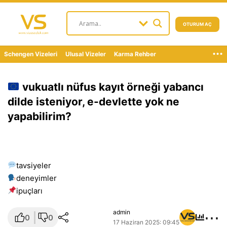
OTURUM AÇ
...
Schengen Vizeleri
Ulusal Vizeler
Karma Rehber
vukuatlı nüfus kayıt örneği yabancı
dilde isteniyor, e-devlette yok ne
yapabilirim?
tavsiyeler
deneyimler
i̇puçları
⋯
admin
0
0
17 Haziran 2025: 09:45