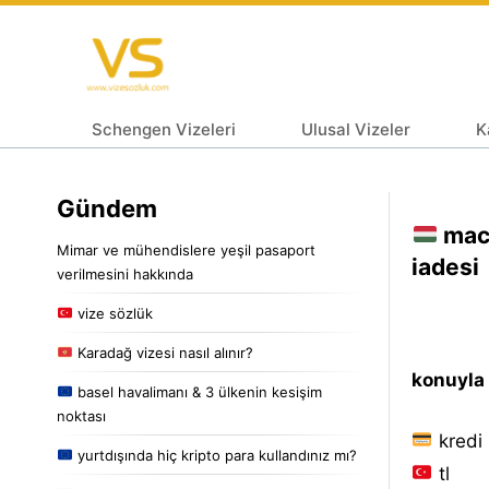
Schengen Vizeleri
Ulusal Vizeler
K
Gündem
maca
Mimar ve mühendislere yeşil pasaport
iadesi
verilmesini hakkında
vize sözlük
Karadağ vizesi nasıl alınır?
konuyla i
basel havalimanı & 3 ülkenin kesişim
noktası
kredi 
yurtdışında hiç kripto para kullandınız mı?
tl