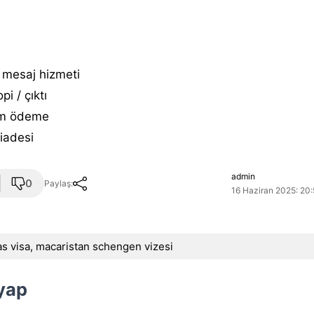
 mesaj hizmeti
pi / çıktı
m ödeme
i̇adesi
admin
0
Paylaş:
16 Haziran 2025: 20:
as visa
,
macaristan schengen vizesi
 yap