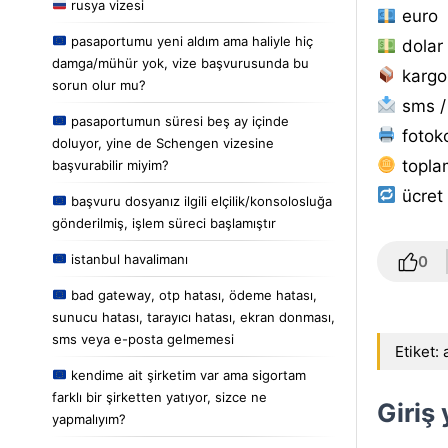
rusya vizesi
euro
pasaportumu yeni aldım ama haliyle hiç
dolar
damga/mühür yok, vize başvurusunda bu
kargo
sorun olur mu?
sms /
pasaportumun süresi beş ay içinde
fotoko
doluyor, yine de Schengen vizesine
topla
başvurabilir miyim?
ücret 
başvuru dosyanız ilgili elçilik/konsolosluğa
gönderilmiş, işlem süreci başlamıştır
istanbul havalimanı
0
bad gateway, otp hatası, ödeme hatası,
sunucu hatası, tarayıcı hatası, ekran donması,
sms veya e-posta gelmemesi
Etiket:
kendime ait şirketim var ama sigortam
farklı bir şirketten yatıyor, sizce ne
Giriş
yapmalıyım?