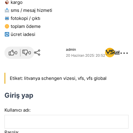
kargo
sms / mesaj hizmeti
fotokopi / çıktı
toplam ödeme
ücret i̇adesi
⋯
admin
0
0
20 Haziran 2025: 20:52
Etiket:
litvanya schengen vizesi
,
vfs
,
vfs global
Giriş yap
Kullanıcı adı:
Parola: