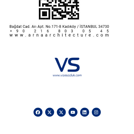
Hakkımızda
KVKK
İletişim
Reklam
Sponsorluk ve İşbirliği
Çerez Politikası
Vize Sözlük © 2025 Vizesozluk.com – Tüm hakları saklıdır, izinsiz
kullanılamaz.