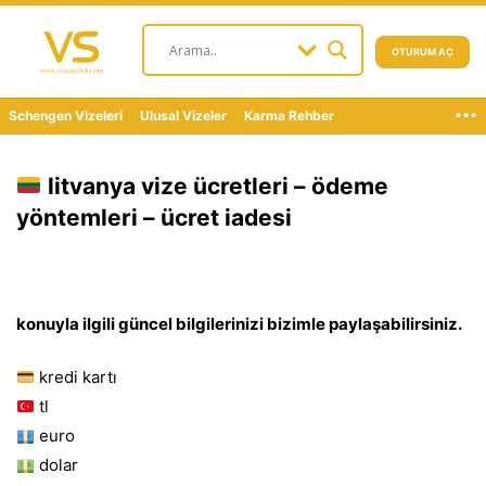
OTURUM AÇ
...
Schengen Vizeleri
Ulusal Vizeler
Karma Rehber
litvanya vize ücretleri – ödeme
yöntemleri – ücret iadesi
konuyla ilgili güncel bilgilerinizi bizimle paylaşabilirsiniz.
kredi kartı
tl
euro
dolar