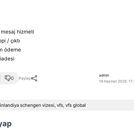
 mesaj hizmeti
pi / çıktı
m ödeme
i̇adesi
admin
0
Paylaş:
19 Haziran 2025: 17:
finlandiya schengen vizesi
,
vfs
,
vfs global
 yap