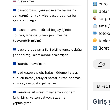
rusya vizesi
euro
pasaportumu yeni aldım ama haliyle hiç
dolar
damga/mühür yok, vize başvurusunda bu
kargo
sorun olur mu?
sms /
pasaportumun süresi beş ay içinde
fotoko
doluyor, yine de Schengen vizesine
topla
başvurabilir miyim?
ücret 
başvuru dosyanız ilgili elçilik/konsolosluğa
gönderilmiş, işlem süreci başlamıştır
istanbul havalimanı
0
bad gateway, otp hatası, ödeme hatası,
sunucu hatası, tarayıcı hatası, ekran donması,
sms veya e-posta gelmemesi
Etiket:
kendime ait şirketim var ama sigortam
farklı bir şirketten yatıyor, sizce ne
Giriş
yapmalıyım?