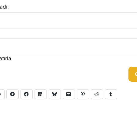
 adı:
tırla