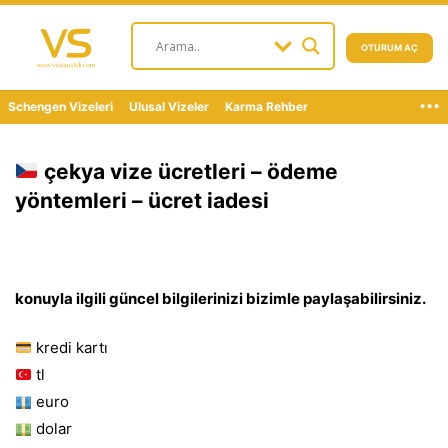
OTURUM AÇ
...
Schengen Vizeleri
Ulusal Vizeler
Karma Rehber
çekya vize ücretleri – ödeme
yöntemleri – ücret iadesi
konuyla ilgili güncel bilgilerinizi bizimle paylaşabilirsiniz.
kredi kartı
tl
euro
dolar