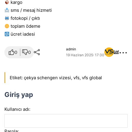
kargo
sms / mesaj hizmeti
fotokopi / çıktı
toplam ödeme
ücret i̇adesi
⋯
admin
0
0
19 Haziran 2025: 17:30
Etiket:
çekya schengen vizesi
,
vfs
,
vfs global
Giriş yap
Kullanıcı adı:
Parola: