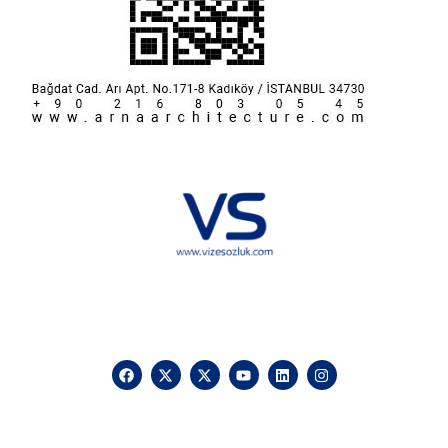
Hakkımızda
KVKK
İletişim
Reklam
Sponsorluk ve İşbirliği
Çerez Politikası
Vize Sözlük © 2025 Vizesozluk.com – Tüm hakları saklıdır, izinsiz
kullanılamaz.