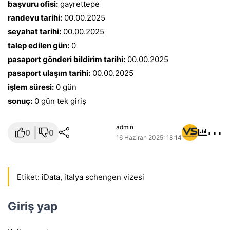
başvuru ofisi:
gayrettepe
randevu tarihi:
00.00.2025
seyahat tarihi:
00.00.2025
talep edilen gün:
0
pasaport gönderi bildirim tarihi:
00.00.2025
pasaport ulaşım tarihi:
00.00.2025
işlem süresi:
0 gün
sonuç:
0 gün tek giriş
⋯
admin
0
0
16 Haziran 2025: 18:14
Etiket:
iData
,
italya schengen vizesi
Giriş yap