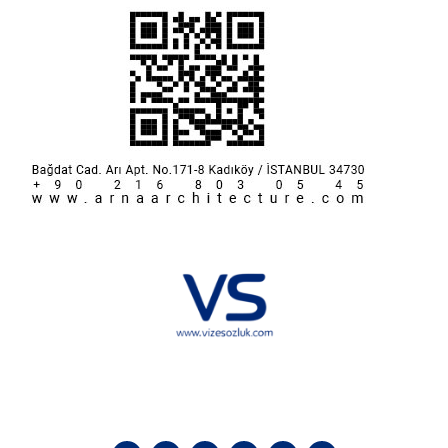
Hakkımızda
KVKK
İletişim
Reklam
Sponsorluk ve İşbirliği
Çerez Politikası