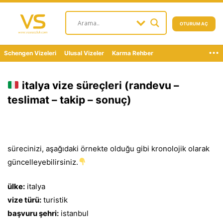
OTURUM AÇ
...
Schengen Vizeleri
Ulusal Vizeler
Karma Rehber
italya vize süreçleri (randevu –
teslimat – takip – sonuç)
sürecinizi, aşağıdaki örnekte olduğu gibi kronolojik olarak
güncelleyebilirsiniz.
ülke:
italya
vize türü:
turistik
başvuru şehri:
istanbul