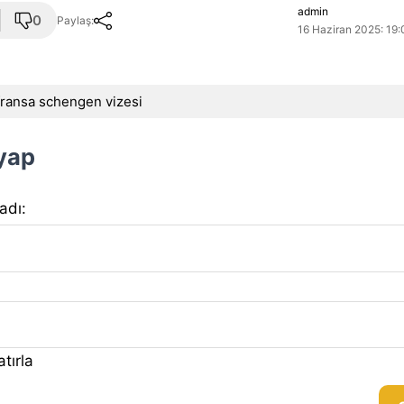
admin
0
Paylaş:
16 Haziran 2025: 19:
fransa schengen vizesi
 yap
 adı:
tırla