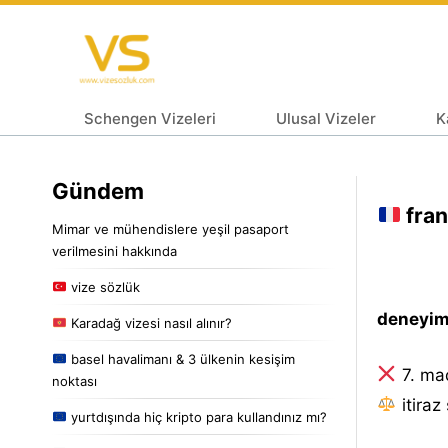
Schengen Vizeleri
Ulusal Vizeler
K
Gündem
fran
Mimar ve mühendislere yeşil pasaport
verilmesini hakkında
vize sözlük
deneyiml
Karadağ vizesi nasıl alınır?
basel havalimanı & 3 ülkenin kesişim
7. ma
noktası
i̇tiraz
yurtdışında hiç kripto para kullandınız mı?