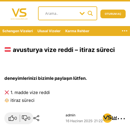
OTURUM AÇ
...
Schengen Vizeleri
Ulusal Vizeler
Karma Rehber
avusturya vize reddi – itiraz süreci
deneyimlerinizi bizimle paylaşın lütfen.
1. madde vize reddi
i̇tiraz süreci
⋯
admin
0
0
16 Haziran 2025: 21:22