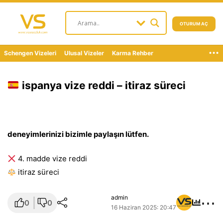
OTURUM AÇ
...
Schengen Vizeleri
Ulusal Vizeler
Karma Rehber
ispanya vize reddi – itiraz süreci
deneyimlerinizi bizimle paylaşın lütfen.
4. madde vize reddi
i̇tiraz süreci
⋯
admin
0
0
16 Haziran 2025: 20:47