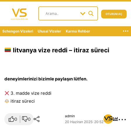
OTURUM AÇ
...
Schengen Vizeleri
Ulusal Vizeler
Karma Rehber
litvanya vize reddi – itiraz süreci
deneyimlerinizi bizimle paylaşın lütfen.
3. madde vize reddi
i̇tiraz süreci
⋯
admin
0
0
20 Haziran 2025: 20:52